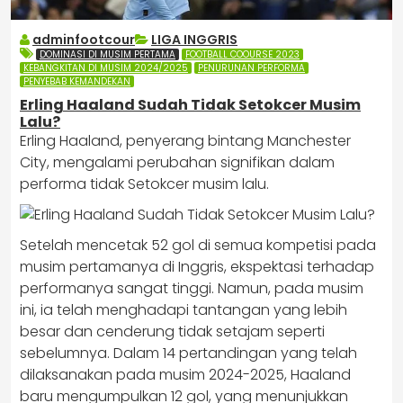
adminfootcour
LIGA INGGRIS
DOMINASI DI MUSIM PERTAMA
FOOTBALL COOURSE 2023
KEBANGKITAN DI MUSIM 2024/2025
PENURUNAN PERFORMA
PENYEBAB KEMANDEKAN
Erling Haaland Sudah Tidak Setokcer Musim
Lalu?
Erling Haaland, penyerang bintang Manchester
City, mengalami perubahan signifikan dalam
performa tidak Setokcer musim lalu.
Setelah mencetak 52 gol di semua kompetisi pada
musim pertamanya di Inggris, ekspektasi terhadap
performanya sangat tinggi. ​Namun, pada musim
ini, ia telah menghadapi tantangan yang lebih
besar dan cenderung tidak setajam seperti
sebelumnya.​ Dalam 14 pertandingan yang telah
dilaksanakan pada musim 2024-2025, Haaland
baru mengumpulkan 12 gol, yang menunjukkan