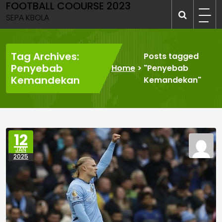
FOOTBALL COOURSE 2023
Skip
to
SEPA KBOLA
content
Tag Archives:
Posts tagged
Penyebab
Home
>
"Penyebab
Kemandekan
Kemandekan"
12
JAN
2025