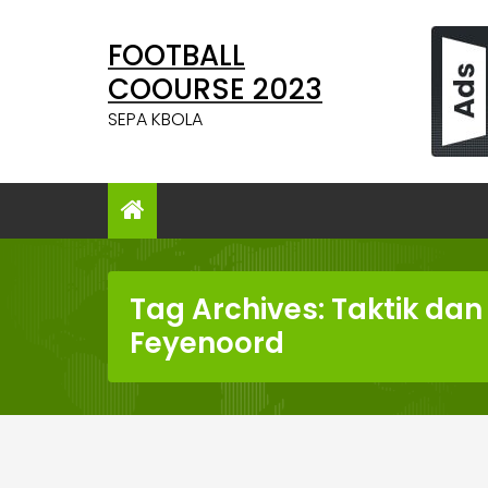
Skip
to
FOOTBALL
content
COOURSE 2023
SEPA KBOLA
Tag Archives: Taktik dan 
Feyenoord