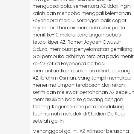
menguasai bola, sementara AZ tidak ingin
kalah dan mencoba menggali kelemahan
Feyenoord melalui serangan balik cepat.
Feyenoord hampir membuka skor pada
menit ke-10 melalui tendangan bebas,
tetapi kiper AZ, Rome-Jayden Owusu-
Oduro, membuat penyelamatan gemilang.
Gol pembuka akhirnya tercipta pada menit
ke-23 ketika Feyenoord berhasil
memanfaatkan kesalahan di lini belakang
AZ. Ibrahim Osman, yang tampil memukau,
menerima umpan terobosan dari rekan
setim dan melewati pertahanan AZ sebelu
memasukkan bola ke gawang dengan
tenang. Kegembiraan para pendukung
tuan rumah meledak di Stadion De Kuip
setelah gol ini.
Menanggapi gol ini, AZ Alkmaar berusaha