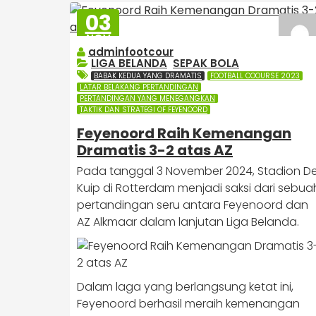
03
NOV
2024
adminfootcour
LIGA BELANDA
,
SEPAK BOLA
BABAK KEDUA YANG DRAMATIS
FOOTBALL COOURSE 2023
LATAR BELAKANG PERTANDINGAN
PERTANDINGAN YANG MENEGANGKAN
TAKTIK DAN STRATEGI OF FEYENOORD
​Feyenoord Raih Kemenangan
Dramatis 3-2 atas AZ
Pada tanggal 3 November 2024, Stadion D
Kuip di Rotterdam menjadi saksi dari sebua
pertandingan seru antara Feyenoord dan
AZ Alkmaar dalam lanjutan Liga Belanda.
Dalam laga yang berlangsung ketat ini,
Feyenoord berhasil meraih kemenangan