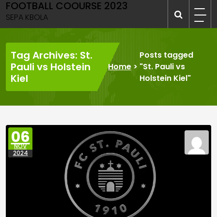
FOOTBALL COOURSE 2023
Skip
to
SEPA KBOLA
content
Tag Archives: St.
Posts tagged
Pauli vs Holstein
Home
>
"St. Pauli vs
Kiel
Holstein Kiel"
06
NOV
2024