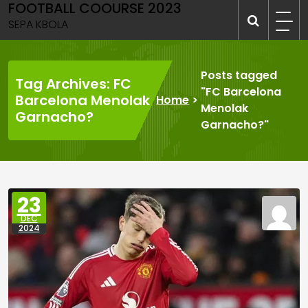
FOOTBALL COOURSE 2023
Skip
to
SEPA KBOLA
content
Posts tagged
Tag Archives: FC
"FC Barcelona
Barcelona Menolak
Home
>
Menolak
Garnacho?
Garnacho?"
23
DEC
2024