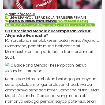
adminfootcour
LIGA SPANYOL
,
SEPAK BOLA
,
TRANSFER PEMAIN
FC BARCELONA MENOLAK GARNACHO?
FOOTBALL COOURSE 2023
LATAR BELAKANG ALEJANDRO GARNACHO
MENOLAK KESEMPATAN REKRUT
FC Barcelona Menolak Kesempatan Rekrut
Alejandro Garnacho?
FC Barcelona menolak kesempatan rekrut Alejandro
Garnancho, pemain muda berbakat dari
Manchester United, pada bursa transfer Januari
2024.​
Keputusan ini menimbulkan berbagai pertanyaan
serta spekulasi mengenai alasan di baliknya dan
dampaknya terhadap karier Garnacho di tim Setan
Merah. Alejandro Garnacho, yang menanjak
namanya sebagai pemain sayap potensial, telah