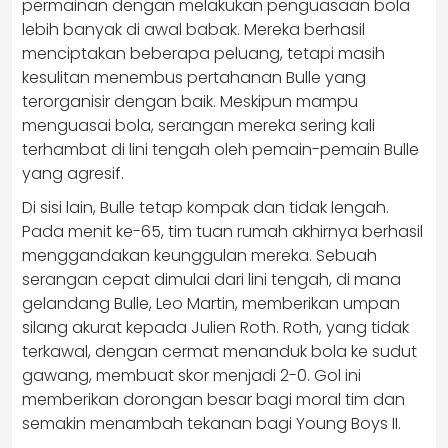
permainan dengan melakukan penguasaan bola
lebih banyak di awal babak. Mereka berhasil
menciptakan beberapa peluang, tetapi masih
kesulitan menembus pertahanan Bulle yang
terorganisir dengan baik. Meskipun mampu
menguasai bola, serangan mereka sering kali
terhambat di lini tengah oleh pemain-pemain Bulle
yang agresif.
Di sisi lain, Bulle tetap kompak dan tidak lengah.
Pada menit ke-65, tim tuan rumah akhirnya berhasil
menggandakan keunggulan mereka. Sebuah
serangan cepat dimulai dari lini tengah, di mana
gelandang Bulle, Leo Martin, memberikan umpan
silang akurat kepada Julien Roth. Roth, yang tidak
terkawal, dengan cermat menanduk bola ke sudut
gawang, membuat skor menjadi 2-0. Gol ini
memberikan dorongan besar bagi moral tim dan
semakin menambah tekanan bagi Young Boys II.