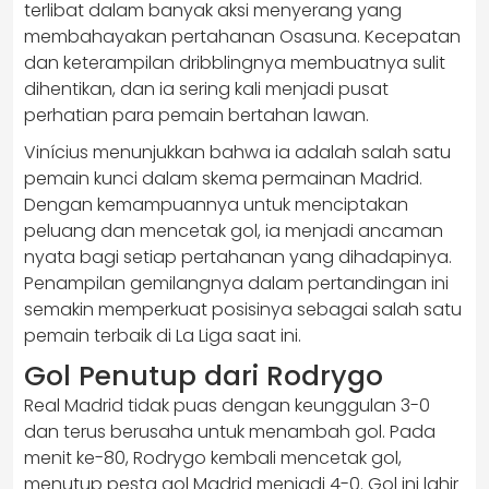
terlibat dalam banyak aksi menyerang yang
membahayakan pertahanan Osasuna. Kecepatan
dan keterampilan dribblingnya membuatnya sulit
dihentikan, dan ia sering kali menjadi pusat
perhatian para pemain bertahan lawan.
Vinícius menunjukkan bahwa ia adalah salah satu
pemain kunci dalam skema permainan Madrid.
Dengan kemampuannya untuk menciptakan
peluang dan mencetak gol, ia menjadi ancaman
nyata bagi setiap pertahanan yang dihadapinya.
Penampilan gemilangnya dalam pertandingan ini
semakin memperkuat posisinya sebagai salah satu
pemain terbaik di La Liga saat ini.
Gol Penutup dari Rodrygo
Real Madrid tidak puas dengan keunggulan 3-0
dan terus berusaha untuk menambah gol. Pada
menit ke-80, Rodrygo kembali mencetak gol,
menutup pesta gol Madrid menjadi 4-0. Gol ini lahir