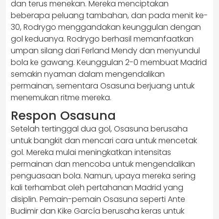
dan terus menekan. Mereka menciptakan
beberapa peluang tambahan, dan pada menit ke-
30, Rodrygo menggandakan keunggulan dengan
gol keduanya. Rodrygo berhasil memanfaatkan
umpan silang dari Ferland Mendy dan menyundul
bola ke gawang. Keunggulan 2-0 membuat Madrid
semakin nyaman dalam mengendalikan
permainan, sementara Osasuna berjuang untuk
menemukan ritme mereka.
Respon Osasuna
Setelah tertinggal dua gol, Osasuna berusaha
untuk bangkit dan mencari cara untuk mencetak
gol. Mereka mulai meningkatkan intensitas
permainan dan mencoba untuk mengendalikan
penguasaan bola. Namun, upaya mereka sering
kali terhambat oleh pertahanan Madrid yang
disiplin. Pemain-pemain Osasuna seperti Ante
Budimir dan Kike García berusaha keras untuk