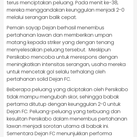
terus menciptakan peluang. Pada menit ke-38,
mereka menggandakan keunggulan menjadi 2-0
melalui serangan balik cepat.
Pemain sayap Dejan berhasil menembus
pertahanan lawan dan memberikan umpan
matang kepada striker yang dengan tenang
menyelesaikan peluang tersebut. Meskipun
Persikabo mencoba untuk merespons dengan
meningkatkan intensitas serangan, usaha mereka
untuk mencetak gol selalu terhalang oleh
pertahanan solid Dejan FC. ​
Beberapa peluang yang diciptakan oleh Persikabo
tidak mampu mengubah skor, sehingga babak
pertama ditutup dengan keunggulan 2-0 untuk
Dejan FC.​ Peluang-peluang yang terbuang dan
kesulitan Persikabo dalam menembus pertahanan
lawan menjadi sorotan utama di babak ini.
Sementara Dejan FC menunjukkan performa