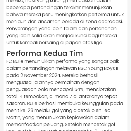
mereka, hasil yang kurang memuaskan dalam
beberapa pertandingan terakhir menunjukkan
bahwa mereka perlu meningkatkan performa untuk
menjauh dari ancaman berada di zona degradasi.
Penyerangan yang lebih tajam dan pertahanan
yang lebih solid akan menjadi kunci bagi mereka
untuk kembali bersaing di papan atas liga.
Performa Kedua Tim
FC Bulle menunjukkan performa yang sangat baik
dalam pertandingan melawan BSC Young Boys II
pada 2 November 2024. Mereka berhasil
menguasai jalannya permainan dengan
penguasaan bola mencapai 54%, menciptakan
total 14 tembakan, di mana 7 di antaranya tepat
sasaran. Bulle berhasil membuka keunggulan pada
menit ke-28 melalui gol yang dicetak oleh Leo
Martin, yang menunjukkan kepiawaian dalam
memanfaatkan peluang. Setelah mencetak gol