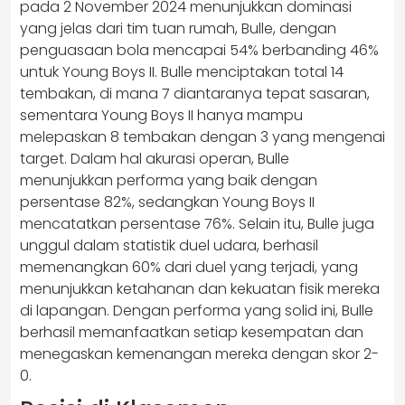
pada 2 November 2024 menunjukkan dominasi
yang jelas dari tim tuan rumah, Bulle, dengan
penguasaan bola mencapai 54% berbanding 46%
untuk Young Boys II. Bulle menciptakan total 14
tembakan, di mana 7 diantaranya tepat sasaran,
sementara Young Boys II hanya mampu
melepaskan 8 tembakan dengan 3 yang mengenai
target. Dalam hal akurasi operan, Bulle
menunjukkan performa yang baik dengan
persentase 82%, sedangkan Young Boys II
mencatatkan persentase 76%. Selain itu, Bulle juga
unggul dalam statistik duel udara, berhasil
memenangkan 60% dari duel yang terjadi, yang
menunjukkan ketahanan dan kekuatan fisik mereka
di lapangan. ​Dengan performa yang solid ini, Bulle
berhasil memanfaatkan setiap kesempatan dan
menegaskan kemenangan mereka dengan skor 2-
0.