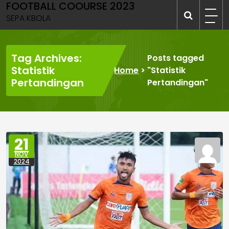
FOOTBALL COOURSE 2023
Skip
to
SEPA KBOLA
content
Tag Archives:
Posts tagged
Statistik
Home
>
"Statistik
Pertandingan
Pertandingan"
21
NOV
2024