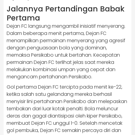
Jalannya Pertandingan Babak
Pertama
Dejan FC langsung mengambil inisiatif menyerang.
Dalam beberapa menit pertama, Dejan FC
menampilkan permainan menyerang yang agresif
dengan penguasaan bola yang dominan,
memaksa Persikabo untuk bertahan. Kecepatan
permainan Dejan FC terlihat jelas saat mereka
melakukan kombinasi umpan yang cepat dan
mengancam pertahanan Persikabo.
Gol pertama Dejan FC tercipta pada menit ke-22,
ketika salah satu gelandang mereka berhasil
menyisir lini pertahanan Persikabo dan melepaskan
tembakan dari luar kotak penalti. Bola meluncur
deras dan gagal diantisipasi oleh kiper Persikabo,
membuat Dejan FC unggul 1-0. Setelah mencetak
gol pembuka, Dejan FC semakin percaya diri dan