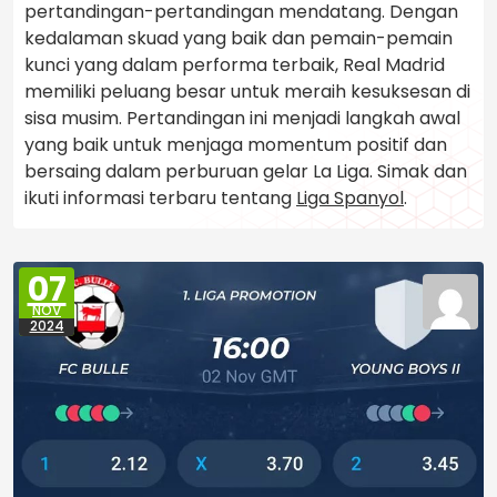
pertandingan-pertandingan mendatang. Dengan
kedalaman skuad yang baik dan pemain-pemain
kunci yang dalam performa terbaik, Real Madrid
memiliki peluang besar untuk meraih kesuksesan di
sisa musim. Pertandingan ini menjadi langkah awal
yang baik untuk menjaga momentum positif dan
bersaing dalam perburuan gelar La Liga. Simak dan
ikuti informasi terbaru tentang
Liga Spanyol
.
07
NOV
2024