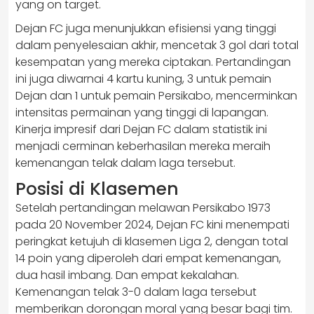
yang on target.
Dejan FC juga menunjukkan efisiensi yang tinggi
dalam penyelesaian akhir, mencetak 3 gol dari total
kesempatan yang mereka ciptakan. Pertandingan
ini juga diwarnai 4 kartu kuning, 3 untuk pemain
Dejan dan 1 untuk pemain Persikabo, mencerminkan
intensitas permainan yang tinggi di lapangan. ​
Kinerja impresif dari Dejan FC dalam statistik ini
menjadi cerminan keberhasilan mereka meraih
kemenangan telak dalam laga tersebut.
Posisi di Klasemen
​Setelah pertandingan melawan Persikabo 1973
pada 20 November 2024, Dejan FC kini menempati
peringkat ketujuh di klasemen Liga 2, dengan total
14 poin yang diperoleh dari empat kemenangan,
dua hasil imbang. Dan empat kekalahan.​
Kemenangan telak 3-0 dalam laga tersebut
memberikan dorongan moral yang besar bagi tim.