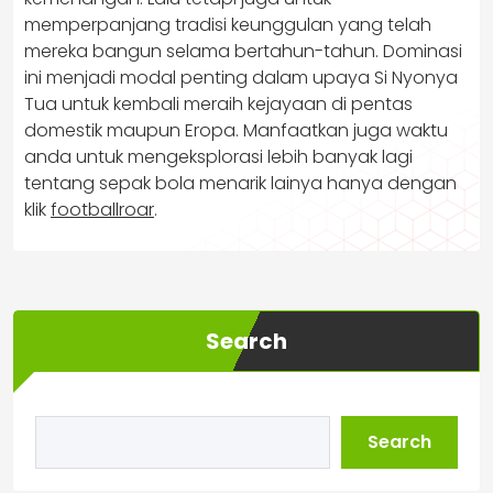
memperpanjang tradisi keunggulan yang telah
mereka bangun selama bertahun-tahun. Dominasi
ini menjadi modal penting dalam upaya Si Nyonya
Tua untuk kembali meraih kejayaan di pentas
domestik maupun Eropa. Manfaatkan juga waktu
anda untuk mengeksplorasi lebih banyak lagi
tentang sepak bola menarik lainya hanya dengan
klik
footballroar
.
Search
Search