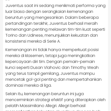
Juventus saat ini sedang menikmati performa yang
luar biasa dengan serangkaian kemenangan
beruntun yang mengesankan. Dalam beberapa
pertandingan terakhir, Juventus berhasil meraih
kemenangan penting melawan tim-tim kuat seperti
Torino dan Udinese, menunjukkan kekuatan dan
konsistensi mereka di Serie A.
Kemenangan ini tidak hanya memperkuat posisi
mereka di klasemen, tetapi juga meningkatkan
kepercayaan diri tim. Dengan pemain-pemain
kunci seperti Dusan Vlahovic dan Timothy Weah
yang terus tampil gemilang, Juventus mampu
mencetak gol-gol penting dan mempertahankan
dominasi mereka di liga.
Selain itu, kemenangan beruntun ini juga
mencerminkan strategi efektif yang diterapkan oleh
pelatih Massimiliano Allegri. Allegri berhasil