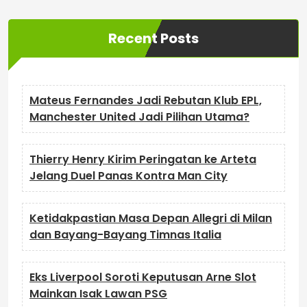
Recent Posts
Mateus Fernandes Jadi Rebutan Klub EPL,
Manchester United Jadi Pilihan Utama?
Thierry Henry Kirim Peringatan ke Arteta
Jelang Duel Panas Kontra Man City
Ketidakpastian Masa Depan Allegri di Milan
dan Bayang-Bayang Timnas Italia
Eks Liverpool Soroti Keputusan Arne Slot
Mainkan Isak Lawan PSG