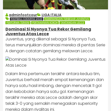
adminfootcour
LIGA ITALIA
FOOTBALL COOURSE 2023
KEMENANGAN TERBESAR JUVENTUS
PERFORMA TERKINI
PERTAHANAN KOKOH
TANTANGAN LECCE
Dominasi Si Nyonya Tua Rekor Gemilang
Juventus Atas Lecce
Juventus, yang dikenal sebagai Si Nyonya Tua,
terus menunjukkan dominasi mereka di pentas Serie
A dengan catatan gemilang melawan Lecce.
​Dalam lima pertemuan terakhir antara kedua tim,
Juventus berhasil meraih empat kemenangan dan
hanya satu hasil imbang, dengan mencetak 11 gol
dan kebobolan hanya satu gol. Kemenangan
terakhir mereka atas Lecce adalah dengan skor
telak 3-0 yang semakin menegaskan superiority
mereka dalam rivalitas ini.