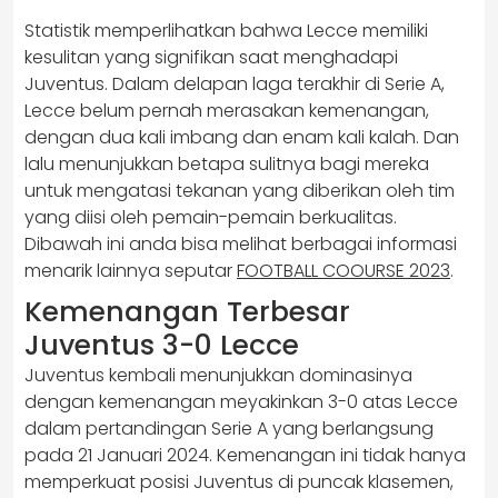
Statistik memperlihatkan bahwa Lecce memiliki
kesulitan yang signifikan saat menghadapi
Juventus. Dalam delapan laga terakhir di Serie A,
Lecce belum pernah merasakan kemenangan,
dengan dua kali imbang dan enam kali kalah. Dan
lalu menunjukkan betapa sulitnya bagi mereka
untuk mengatasi tekanan yang diberikan oleh tim
yang diisi oleh pemain-pemain berkualitas.
Dibawah ini anda bisa melihat berbagai informasi
menarik lainnya seputar
FOOTBALL COOURSE 2023
.
Kemenangan Terbesar
Juventus 3-0 Lecce
Juventus kembali menunjukkan dominasinya
dengan kemenangan meyakinkan 3-0 atas Lecce
dalam pertandingan Serie A yang berlangsung
pada 21 Januari 2024. Kemenangan ini tidak hanya
memperkuat posisi Juventus di puncak klasemen,