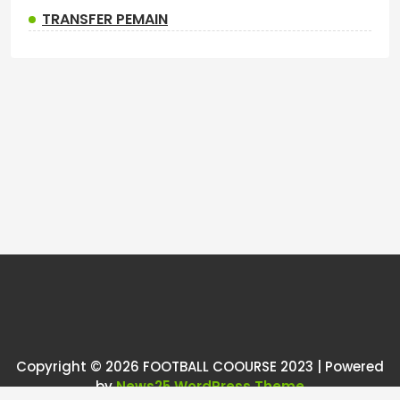
TRANSFER PEMAIN
Copyright © 2026 FOOTBALL COOURSE 2023 | Powered
by
News25 WordPress Theme