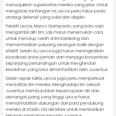
menunjukkan superioritas mereka yang jelas. Untuk
mengatasi tantangan ini, Lecce perlu fokus pada
strategi defensif yang solid dan disiplin.
Pelatih Lecce, Marco Giampaolo, yang baru saja
mengambil alih tim. Lalu harus menemukan cara
untuk menutup celah di lini belakang dan
memanfaatkan peluang serangan balik dengan
efektif. Selain itu, Lecce juga harus meningkatkan
koordinasi antar pemain dan menjaga konsentrasi
sepanjang pertandingan untuk menghindari
kesalahan yang bisa dimanfaatkan oleh Juventus.
Selain aspek taktis, Lecce juga perlu memperkuat
mentalitas tim mereka. Menghadapi tim sekuat
Juventus membutuhkan kepercayaan diri dan
semangat juang yang tinggi. Lecce harus
memanfaatkan dukungan dari para pendukung
mereka di Stadio Via del Mare untuk memberikan
tekanan tambahan kepada Juventus.