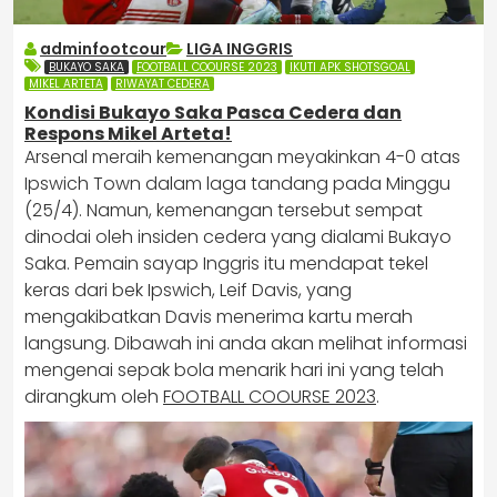
adminfootcour
LIGA INGGRIS
BUKAYO SAKA
FOOTBALL COOURSE 2023
IKUTI APK SHOTSGOAL
MIKEL ARTETA
RIWAYAT CEDERA
Kondisi Bukayo Saka Pasca Cedera dan
Respons Mikel Arteta!
Arsenal meraih kemenangan meyakinkan 4-0 atas
Ipswich Town dalam laga tandang pada Minggu
(25/4). Namun, kemenangan tersebut sempat
dinodai oleh insiden cedera yang dialami Bukayo
Saka. Pemain sayap Inggris itu mendapat tekel
keras dari bek Ipswich, Leif Davis, yang
mengakibatkan Davis menerima kartu merah
langsung. Dibawah ini anda akan melihat informasi
mengenai sepak bola menarik hari ini yang telah
dirangkum oleh
FOOTBALL COOURSE 2023
.