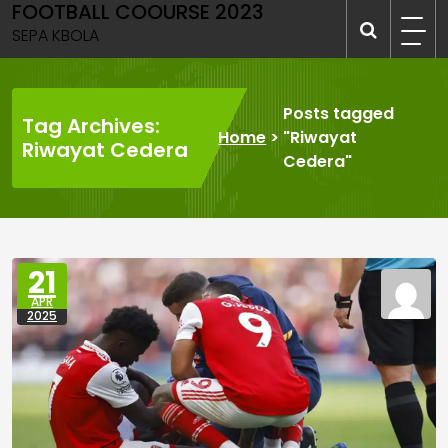
FOOTBALL COOURSE 2023
Skip
to
SEPA KBOLA
content
Posts tagged
Tag Archives:
Home
>
"Riwayat
Riwayat Cedera
Cedera"
21
APR
2025