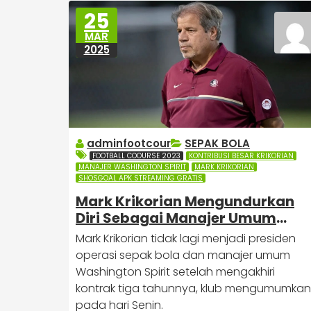
25
MAR
2025
adminfootcour
SEPAK BOLA
FOOTBALL COOURSE 2023
KONTRIBUSI BESAR KRIKORIAN
MANAJER WASHINGTON SPIRIT
MARK KRIKORIAN
SHOSGOAL APK STREAMING GRATIS
Mark Krikorian Mengundurkan
Diri Sebagai Manajer Umum
Washington Spirit
Mark Krikorian tidak lagi menjadi presiden
operasi sepak bola dan manajer umum
Washington Spirit setelah mengakhiri
kontrak tiga tahunnya, klub mengumumkan
pada hari Senin.