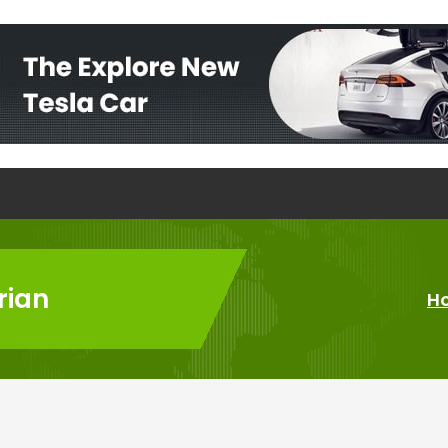
rian
H