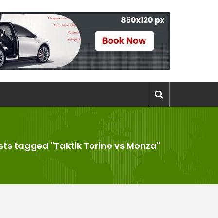
sts tagged "Taktik Torino vs Monza"