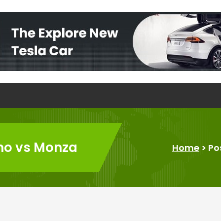
ino vs Monza
Home
>
Po