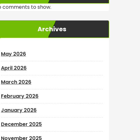
o comments to show.
Archives
May 2026
April 2026
March 2026
February 2026
January 2026
December 2025
November 2025