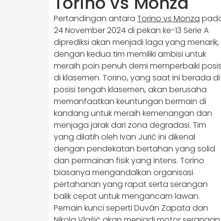
Torino vs Monza
Pertandingan antara
Torino vs Monza
pad
24 November 2024 di pekan ke-13 Serie A
diprediksi akan menjadi laga yang menarik,
dengan kedua tim memiliki ambisi untuk
meraih poin penuh demi memperbaiki posis
di klasemen. Torino, yang saat ini berada di
posisi tengah klasemen, akan berusaha
memanfaatkan keuntungan bermain di
kandang untuk meraih kemenangan dan
menjaga jarak dari zona degradasi. Tim
yang dilatih oleh Ivan Jurić ini dikenal
dengan pendekatan bertahan yang solid
dan permainan fisik yang intens. Torino
biasanya mengandalkan organisasi
pertahanan yang rapat serta serangan
balik cepat untuk mengancam lawan.
Pemain kunci seperti Duván Zapata dan
Nikola Vlašić akan menjadi motor serangan