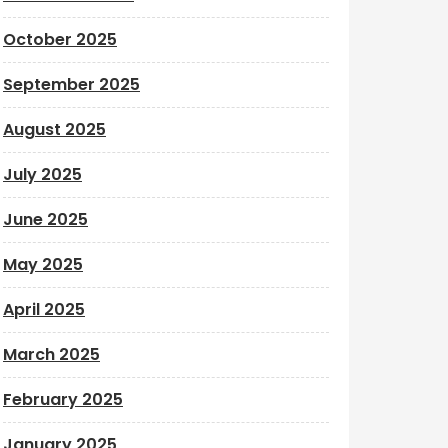
October 2025
September 2025
August 2025
July 2025
June 2025
May 2025
April 2025
March 2025
February 2025
January 2025