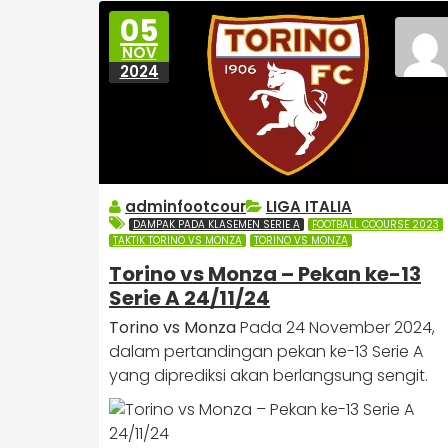
05
NOV
2024
adminfootcour
LIGA ITALIA
DAMPAK PADA KLASEMEN SERIE A
FOOTBALL COOURSE 2023
TAKTIK TORINO VS MONZA
TORINO VS MONZA
Torino vs Monza – Pekan ke-13
Serie A 24/11/24
Torino vs Monza
Pada 24 November 2024,
dalam pertandingan pekan ke-13 Serie A
yang diprediksi akan berlangsung sengit.