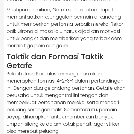
Meskipun demikian, Getafe diharapkan dapat
memanfaatkan keunggulan bermain di kandang
untuk memberikan performa terbaik mereka. Rekor
baik Girona di masa lalu harus dijadikan motivasi
untuk bangkit dan memberikan yang terbaik demi
meraih tiga poin di laga ini.
Taktik dan Formasi Taktik
Getafe
Pelatih José Bordalás kemungkinan akan
menerapkan formasi 4-2-3-1 dalam pertandingan
ini. Dengan dua gelandang bertahan, Getafe akan
berusaha untuk mengontrol lini tengah dan
memperkuat pertahanan mereka, serta mencari
peluang serangan balik. Sementara itu, pemain
sayap diharapkan untuk memberikan banyak
umpan silang ke dalam kotak penalti agar striker
bisa merebut peluang.