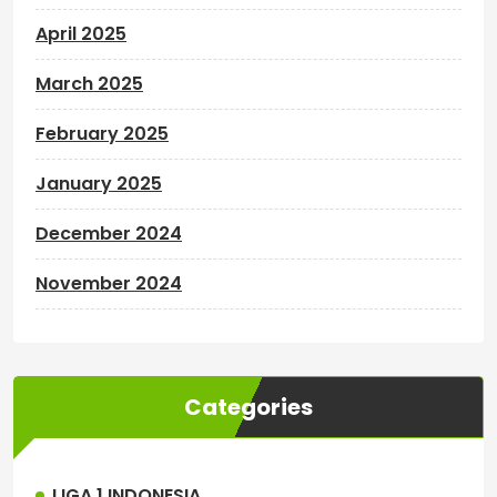
April 2025
March 2025
February 2025
January 2025
December 2024
November 2024
Categories
LIGA 1 INDONESIA