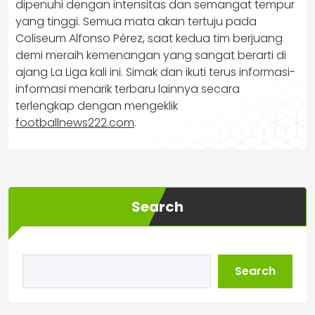
dipenuhi dengan intensitas dan semangat tempur
yang tinggi. Semua mata akan tertuju pada
Coliseum Alfonso Pérez, saat kedua tim berjuang
demi meraih kemenangan yang sangat berarti di
ajang La Liga kali ini. Simak dan ikuti terus informasi-
informasi menarik terbaru lainnya secara
terlengkap dengan mengeklik
footballnews222.com
.
Search
Search