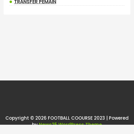
TRANSFER PEMAIN
Copyright © 2026 FOOTBALL COOURSE 2023 | Powered
by
News25 WordPress Theme