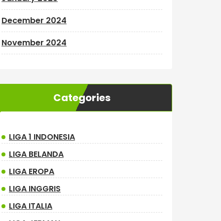
December 2024
November 2024
Categories
LIGA 1 INDONESIA
LIGA BELANDA
LIGA EROPA
LIGA INGGRIS
LIGA ITALIA