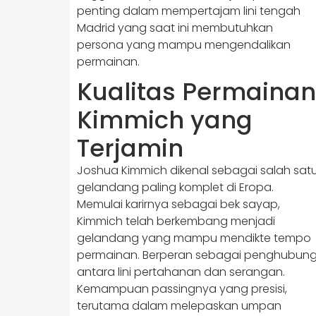
penting dalam mempertajam lini tengah
Madrid yang saat ini membutuhkan
persona yang mampu mengendalikan
permainan.
Kualitas Permainan
Kimmich yang
Terjamin
Joshua Kimmich dikenal sebagai salah sat
gelandang paling komplet di Eropa.
Memulai karirnya sebagai bek sayap,
Kimmich telah berkembang menjadi
gelandang yang mampu mendikte tempo
permainan. Berperan sebagai penghubun
antara lini pertahanan dan serangan.
Kemampuan passingnya yang presisi,
terutama dalam melepaskan umpan