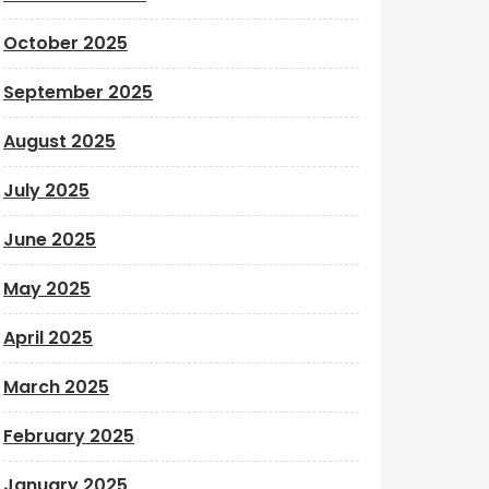
October 2025
September 2025
August 2025
July 2025
June 2025
May 2025
April 2025
March 2025
February 2025
January 2025