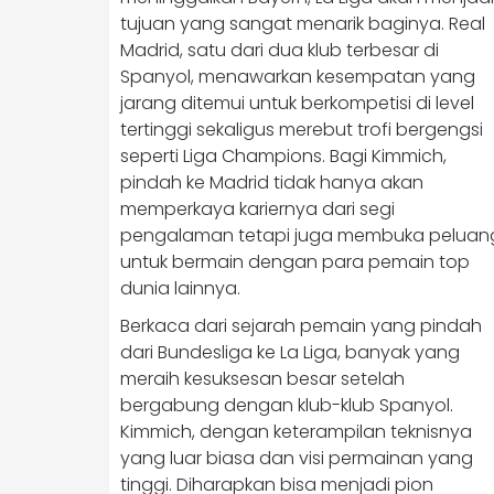
tujuan yang sangat menarik baginya. Real
Madrid, satu dari dua klub terbesar di
Spanyol, menawarkan kesempatan yang
jarang ditemui untuk berkompetisi di level
tertinggi sekaligus merebut trofi bergengsi
seperti Liga Champions. Bagi Kimmich,
pindah ke Madrid tidak hanya akan
memperkaya kariernya dari segi
pengalaman tetapi juga membuka peluan
untuk bermain dengan para pemain top
dunia lainnya.
Berkaca dari sejarah pemain yang pindah
dari Bundesliga ke La Liga, banyak yang
meraih kesuksesan besar setelah
bergabung dengan klub-klub Spanyol.
Kimmich, dengan keterampilan teknisnya
yang luar biasa dan visi permainan yang
tinggi. Diharapkan bisa menjadi pion