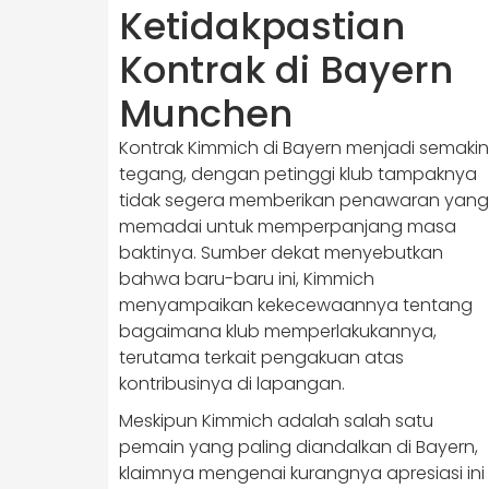
Ketidakpastian
Kontrak di Bayern
Munchen
Kontrak Kimmich di Bayern menjadi semakin
tegang, dengan petinggi klub tampaknya
tidak segera memberikan penawaran yang
memadai untuk memperpanjang masa
baktinya. Sumber dekat menyebutkan
bahwa baru-baru ini, Kimmich
menyampaikan kekecewaannya tentang
bagaimana klub memperlakukannya,
terutama terkait pengakuan atas
kontribusinya di lapangan.
Meskipun Kimmich adalah salah satu
pemain yang paling diandalkan di Bayern,
klaimnya mengenai kurangnya apresiasi ini