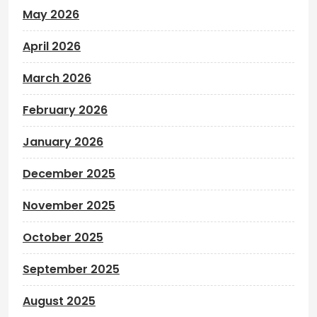
May 2026
April 2026
March 2026
February 2026
January 2026
December 2025
November 2025
October 2025
September 2025
August 2025