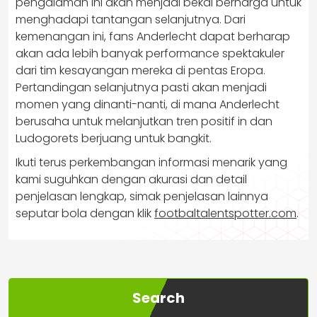
pengalaman ini akan menjadi bekal berharga untuk
menghadapi tantangan selanjutnya. Dari
kemenangan ini, fans Anderlecht dapat berharap
akan ada lebih banyak performance spektakuler
dari tim kesayangan mereka di pentas Eropa.
Pertandingan selanjutnya pasti akan menjadi
momen yang dinanti-nanti, di mana Anderlecht
berusaha untuk melanjutkan tren positif in dan
Ludogorets berjuang untuk bangkit.
Ikuti terus perkembangan informasi menarik yang
kami suguhkan dengan akurasi dan detail
penjelasan lengkap, simak penjelasan lainnya
seputar bola dengan klik
footbaltalentspotter.com
.
Search