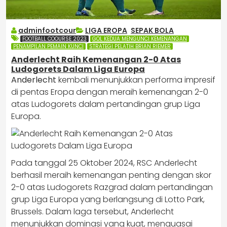
adminfootcour
LIGA EROPA
,
SEPAK BOLA
FOOTBALL COOURSE 2023
GOL KEDUA MENGUNCI KEMENANGAN
PENAMPILAN PEMAIN KUNCI
STRATEGI PELATIH BRIAN RIEMER
Anderlecht Raih Kemenangan 2-0 Atas
Ludogorets Dalam Liga Europa
Anderlecht
kembali menunjukkan performa impresif
di pentas Eropa dengan meraih kemenangan 2-0
atas Ludogorets dalam pertandingan grup Liga
Europa.
​Pada tanggal 25 Oktober 2024, RSC Anderlecht
berhasil meraih kemenangan penting dengan skor
2-0 atas Ludogorets Razgrad dalam pertandingan
grup Liga Europa yang berlangsung di Lotto Park,
Brussels.​ Dalam laga tersebut, Anderlecht
menunjukkan dominasi yang kuat, menguasai