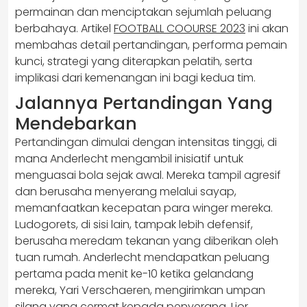
permainan dan menciptakan sejumlah peluang
berbahaya. Artikel
FOOTBALL COOURSE 2023
ini akan
membahas detail pertandingan, performa pemain
kunci, strategi yang diterapkan pelatih, serta
implikasi dari kemenangan ini bagi kedua tim.
Jalannya Pertandingan Yang
Mendebarkan
Pertandingan dimulai dengan intensitas tinggi, di
mana Anderlecht mengambil inisiatif untuk
menguasai bola sejak awal. Mereka tampil agresif
dan berusaha menyerang melalui sayap,
memanfaatkan kecepatan para winger mereka.
Ludogorets, di sisi lain, tampak lebih defensif,
berusaha meredam tekanan yang diberikan oleh
tuan rumah. Anderlecht mendapatkan peluang
pertama pada menit ke-10 ketika gelandang
mereka, Yari Verschaeren, mengirimkan umpan
silang yang cermat kepada penyerang, Lior