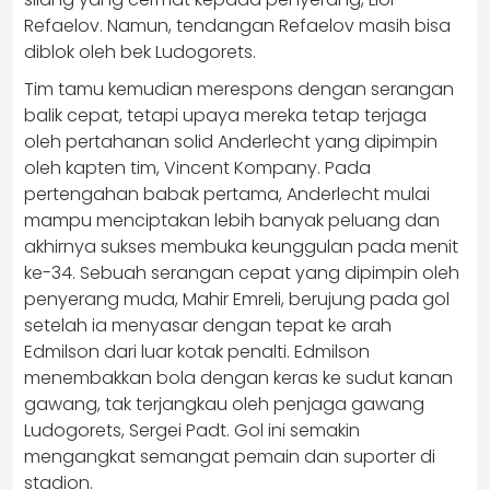
Refaelov. Namun, tendangan Refaelov masih bisa
diblok oleh bek Ludogorets.
Tim tamu kemudian merespons dengan serangan
balik cepat, tetapi upaya mereka tetap terjaga
oleh pertahanan solid Anderlecht yang dipimpin
oleh kapten tim, Vincent Kompany. Pada
pertengahan babak pertama, Anderlecht mulai
mampu menciptakan lebih banyak peluang dan
akhirnya sukses membuka keunggulan pada menit
ke-34. Sebuah serangan cepat yang dipimpin oleh
penyerang muda, Mahir Emreli, berujung pada gol
setelah ia menyasar dengan tepat ke arah
Edmilson dari luar kotak penalti. Edmilson
menembakkan bola dengan keras ke sudut kanan
gawang, tak terjangkau oleh penjaga gawang
Ludogorets, Sergei Padt. Gol ini semakin
mengangkat semangat pemain dan suporter di
stadion.