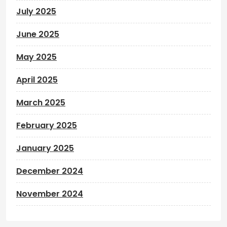
July 2025
June 2025
May 2025
April 2025
March 2025
February 2025
January 2025
December 2024
November 2024