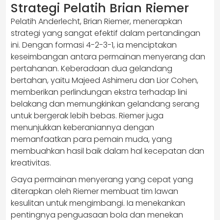
Strategi Pelatih Brian Riemer
Pelatih Anderlecht, Brian Riemer, menerapkan
strategi yang sangat efektif dalam pertandingan
ini. Dengan formasi 4-2-3-1, ia menciptakan
keseimbangan antara permainan menyerang dan
pertahanan. Keberadaan dua gelandang
bertahan, yaitu Majeed Ashimeru dan Lior Cohen,
memberikan perlindungan ekstra terhadap lini
belakang dan memungkinkan gelandang serang
untuk bergerak lebih bebas. Riemer juga
menunjukkan keberaniannya dengan
memanfaatkan para pemain muda, yang
membuahkan hasil baik dalam hal kecepatan dan
kreativitas.
Gaya permainan menyerang yang cepat yang
diterapkan oleh Riemer membuat tim lawan
kesulitan untuk mengimbangi. Ia menekankan
pentingnya penguasaan bola dan menekan