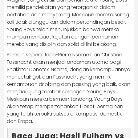
memiliki pendekatan yang terorganisir dalam
bertahan dan menyerang. Meskipun mereka sering
kali tidak diunggulkan dalam pertandingan besar,
Young Boys telah menunjukkan bahwa mereka
mampu membuat kejutan dengan permainan
mereka yang disiplin dan solid di lini belakang.
Pemain seperti Jean-Pierre Nsamé dan Christian
Fassnacht akan menjadi ancaman utama bagi
Shakhtar Donetsk. Nsamé, dengan kemampuannya
mencetak gol, dan Fassnacht yang memiliki
kemampuan dribbling dan passing yang baik, akan
menjadi ujung tombak serangan Young Boys.
Meskipun mereka bermain tandang, Young Boys
akan tetap mempertahankan filosofi permainan
yang telah terbukti sukses di kompetisi domestik
dan Eropa.
Baca Juga:
Hasil Fulham vs