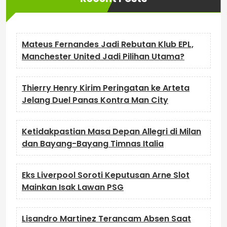
Mateus Fernandes Jadi Rebutan Klub EPL,
Manchester United Jadi Pilihan Utama?
Thierry Henry Kirim Peringatan ke Arteta
Jelang Duel Panas Kontra Man City
Ketidakpastian Masa Depan Allegri di Milan
dan Bayang-Bayang Timnas Italia
Eks Liverpool Soroti Keputusan Arne Slot
Mainkan Isak Lawan PSG
Lisandro Martinez Terancam Absen Saat