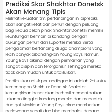
Prediksi Skor Shakhtar Donetsk
Akan Menang Tipis
Melihat kekuatan tim, pertandingan ini diprediksi
akan sangat ketat dan penuh dengan peluang
bagi kedua belah pihak. Shakhtar Donetsk memiliki
keuntungan bermain di kandang, dengan
dukungan penuh dari suporter mereka. Serta
pengalaman bertanding di Liga Champions yang
lebih banyak dibandingkan Young Boys. Namun,
Young Boys dikenal dengan permainan yang
sangat disiplin dan terorganisir, sehingga mereka
tidak akan mudah untuk ditaklukkan.
Prediksi skor untuk pertandingan ini adalah 2-1 untuk
kemenangan Shakhtar Donetsk. Shakhtar
kemungkinan besar akan berhasil memanfaatkan
tekanan tinggi di kandang mereka dan mencetak
dua gol. Meskipun Young Boys akan memberikan
perlawanan sengit dan bisa membalas dengan