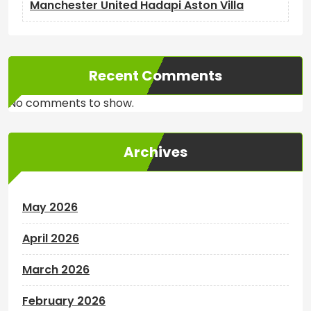
Manchester United Hadapi Aston Villa
Recent Comments
No comments to show.
Archives
May 2026
April 2026
March 2026
February 2026