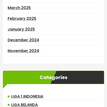
March 2025
February 2025
January 2025
December 2024
November 2024
Categories
LIGA 1 INDONESIA
LIGA BELANDA