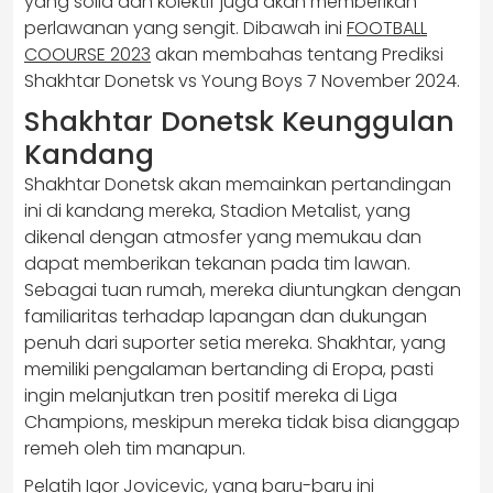
yang solid dan kolektif juga akan memberikan
perlawanan yang sengit. Dibawah ini
FOOTBALL
COOURSE 2023
akan membahas tentang Prediksi
Shakhtar Donetsk vs Young Boys 7 November 2024.
Shakhtar Donetsk Keunggulan
Kandang
Shakhtar Donetsk akan memainkan pertandingan
ini di kandang mereka, Stadion Metalist, yang
dikenal dengan atmosfer yang memukau dan
dapat memberikan tekanan pada tim lawan.
Sebagai tuan rumah, mereka diuntungkan dengan
familiaritas terhadap lapangan dan dukungan
penuh dari suporter setia mereka. Shakhtar, yang
memiliki pengalaman bertanding di Eropa, pasti
ingin melanjutkan tren positif mereka di Liga
Champions, meskipun mereka tidak bisa dianggap
remeh oleh tim manapun.
Pelatih Igor Jovicevic, yang baru-baru ini