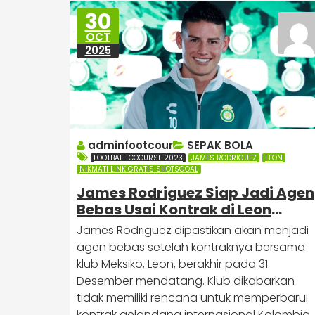
30
OCT
2025
adminfootcour
SEPAK BOLA
FOOTBALL COOURSE 2023
JAMES RODRIGUEZ
LEON
NIKMATI LINK GRATIS SHOTSGOAL
James Rodriguez Siap Jadi Agen
Bebas Usai Kontrak di Leon
Berakhir
James Rodriguez dipastikan akan menjadi
agen bebas setelah kontraknya bersama
klub Meksiko, Leon, berakhir pada 31
Desember mendatang. Klub dikabarkan
tidak memiliki rencana untuk memperbarui
kontrak gelandang internasional Kolombia