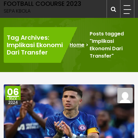
FOOTBALL COOURSE 2023
Skip
to
SEPA KBOLA
content
Posts tagged
Tag Archives:
"Implikasi
Implikasi Ekonomi
Home
>
Ekonomi Dari
Dari Transfer
Transfer"
06
NOV
2024