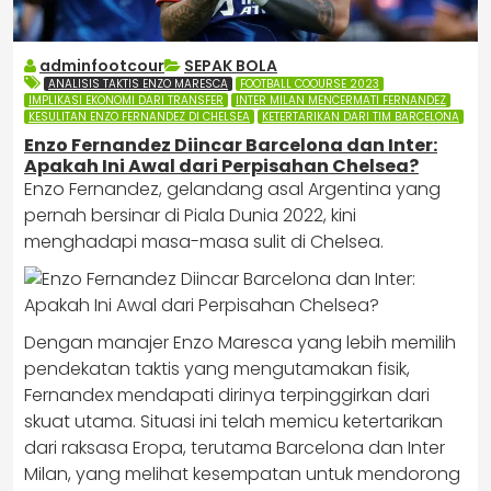
adminfootcour
SEPAK BOLA
ANALISIS TAKTIS ENZO MARESCA
FOOTBALL COOURSE 2023
IMPLIKASI EKONOMI DARI TRANSFER
INTER MILAN MENCERMATI FERNANDEZ
KESULITAN ENZO FERNANDEZ DI CHELSEA
KETERTARIKAN DARI TIM BARCELONA
Enzo Fernandez Diincar Barcelona dan Inter:
Apakah Ini Awal dari Perpisahan Chelsea?
Enzo Fernandez, gelandang asal Argentina yang
pernah bersinar di Piala Dunia 2022, kini
menghadapi masa-masa sulit di Chelsea.
Dengan manajer Enzo Maresca yang lebih memilih
pendekatan taktis yang mengutamakan fisik,
Fernandex mendapati dirinya terpinggirkan dari
skuat utama. Situasi ini telah memicu ketertarikan
dari raksasa Eropa, terutama Barcelona dan Inter
Milan, yang melihat kesempatan untuk mendorong