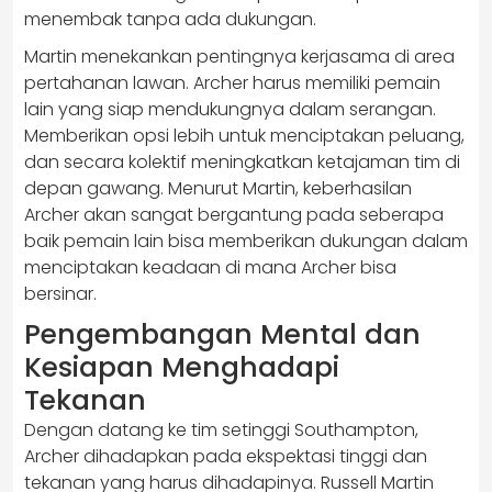
menembak tanpa ada dukungan.
Martin menekankan pentingnya kerjasama di area
pertahanan lawan. Archer harus memiliki pemain
lain yang siap mendukungnya dalam serangan.
Memberikan opsi lebih untuk menciptakan peluang,
dan secara kolektif meningkatkan ketajaman tim di
depan gawang. Menurut Martin, keberhasilan
Archer akan sangat bergantung pada seberapa
baik pemain lain bisa memberikan dukungan dalam
menciptakan keadaan di mana Archer bisa
bersinar.
Pengembangan Mental dan
Kesiapan Menghadapi
Tekanan
Dengan datang ke tim setinggi Southampton,
Archer dihadapkan pada ekspektasi tinggi dan
tekanan yang harus dihadapinya. Russell Martin