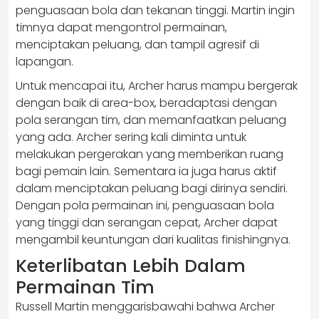
penguasaan bola dan tekanan tinggi. Martin ingin
timnya dapat mengontrol permainan,
menciptakan peluang, dan tampil agresif di
lapangan.
Untuk mencapai itu, Archer harus mampu bergerak
dengan baik di area-box, beradaptasi dengan
pola serangan tim, dan memanfaatkan peluang
yang ada. Archer sering kali diminta untuk
melakukan pergerakan yang memberikan ruang
bagi pemain lain. Sementara ia juga harus aktif
dalam menciptakan peluang bagi dirinya sendiri.
Dengan pola permainan ini, penguasaan bola
yang tinggi dan serangan cepat, Archer dapat
mengambil keuntungan dari kualitas finishingnya.
Keterlibatan Lebih Dalam
Permainan Tim
Russell Martin menggarisbawahi bahwa Archer