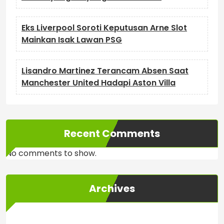
Eks Liverpool Soroti Keputusan Arne Slot
Mainkan Isak Lawan PSG
Lisandro Martinez Terancam Absen Saat
Manchester United Hadapi Aston Villa
Recent Comments
No comments to show.
Archives