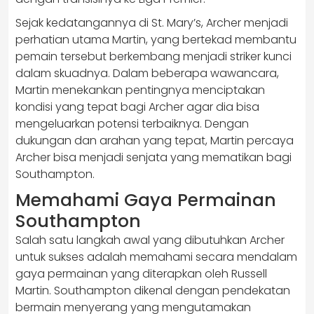
Sejak kedatangannya di St. Mary’s, Archer menjadi
perhatian utama Martin, yang bertekad membantu
pemain tersebut berkembang menjadi striker kunci
dalam skuadnya. Dalam beberapa wawancara,
Martin menekankan pentingnya menciptakan
kondisi yang tepat bagi Archer agar dia bisa
mengeluarkan potensi terbaiknya. Dengan
dukungan dan arahan yang tepat, Martin percaya
Archer bisa menjadi senjata yang mematikan bagi
Southampton.
Memahami Gaya Permainan
Southampton
Salah satu langkah awal yang dibutuhkan Archer
untuk sukses adalah memahami secara mendalam
gaya permainan yang diterapkan oleh Russell
Martin. Southampton dikenal dengan pendekatan
bermain menyerang yang mengutamakan