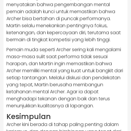
menyatakan bahwa pengembangan mental
pemain adalah kunci untuk memastikan bahwa
Archer bisa bertahan di puncak performanya.
Martin selalu menekankan pentingnya fokus,
ketenangan, dan kepercayaan diri, terutama saat
bermain di tingkat kompetisi yang lebih tinggi.
Pemain muda seperti Archer sering kali mengalami
masa-masa sulit saat performa tidak sesuai
harapan, dan Martin ingin memastikan bahwa
Archer memiliki mental yang kuat untuk bangkit dari
setiap tantangan. Melalui diskusi dan pendekatan
yang tepat, Martin berusaha membangun
ketahanan mental Archer. Agar ia dapat
menghadapi tekanan dengan baik dan terus
menunjukkan kualitasnya di lapangan.
Kesimpulan
Archer kini berada di tahap paling penting dalam