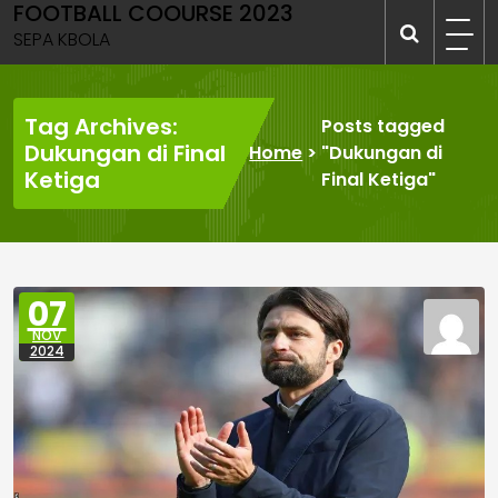
FOOTBALL COOURSE 2023
Skip
to
SEPA KBOLA
content
Tag Archives:
Posts tagged
Dukungan di Final
Home
>
"Dukungan di
Ketiga
Final Ketiga"
07
NOV
2024