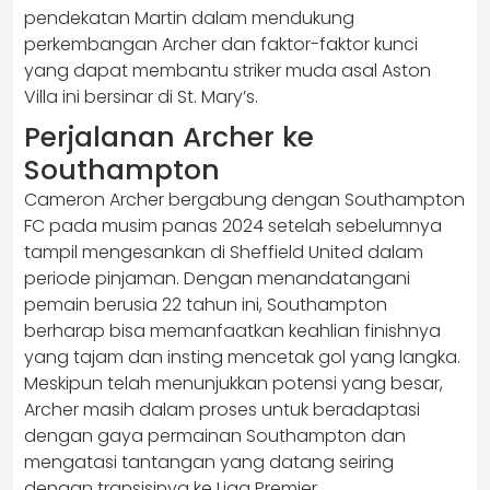
pendekatan Martin dalam mendukung
perkembangan Archer dan faktor-faktor kunci
yang dapat membantu striker muda asal Aston
Villa ini bersinar di St. Mary’s.
Perjalanan Archer ke
Southampton
Cameron Archer bergabung dengan Southampton
FC pada musim panas 2024 setelah sebelumnya
tampil mengesankan di Sheffield United dalam
periode pinjaman. Dengan menandatangani
pemain berusia 22 tahun ini, Southampton
berharap bisa memanfaatkan keahlian finishnya
yang tajam dan insting mencetak gol yang langka.
Meskipun telah menunjukkan potensi yang besar,
Archer masih dalam proses untuk beradaptasi
dengan gaya permainan Southampton dan
mengatasi tantangan yang datang seiring
dengan transisinya ke Liga Premier.