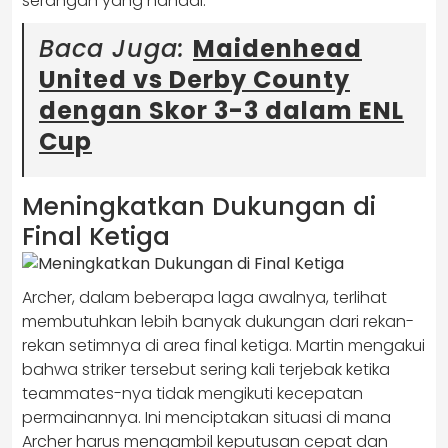
serangan yang handal.
Baca Juga:
Maidenhead
United vs Derby County
dengan Skor 3-3 dalam ENL
Cup
Meningkatkan Dukungan di
Final Ketiga
Archer, dalam beberapa laga awalnya, terlihat
membutuhkan lebih banyak dukungan dari rekan-
rekan setimnya di area final ketiga. Martin mengakui
bahwa striker tersebut sering kali terjebak ketika
teammates-nya tidak mengikuti kecepatan
permainannya. Ini menciptakan situasi di mana
Archer harus mengambil keputusan cepat dan