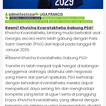
adminfootcour
LIGA PRANCIS
FOOTBALL COOURSE 2023
MENGHADAPI TANTANGAN TINGGI
PENGARUH KVARATSKHELIA DI PSG
RINCIAN TRANSFER YANG MENARIK
Resmi! Khvicha Kvaratskhelia Gabung PSG!
Khvicha Kvaratskhelia, bintang muda berbakat asal
Georgia, secara resmi telah gabung dengan Paris
Saint-Germain (PSG) dari Napoli pada tanggal 18
Januari 2025.
Transfer ini telah menjadi topik hangat di kalangan
penggemar olahraga, didahului oleh negosiasi
yang intens dan penuh spekulasi. PSG berharap
dengan kehadiran Kvaratskhelia, mereka dapat
memperkuat daya serang tim dan menghadapi
kompetisi yang ketat di Ligue 1 serta di panggung
Eropa. Khvicha Kvaratskhelia, yang dikenal dengan
kemampuan teknisnya yang mengesankan, diyakini