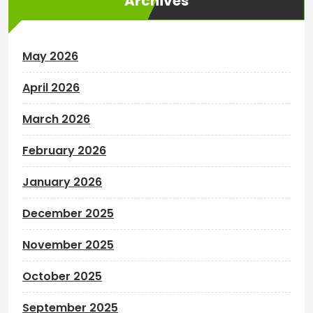
Archives
May 2026
April 2026
March 2026
February 2026
January 2026
December 2025
November 2025
October 2025
September 2025