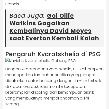
Prancis.
Baca Juga:
Gol Ollie
Watkins Gagalkan
Kembalinya David Moyes
saat Everton Kembali Kalah
Pengaruh Kvaratskhelia di PSG
Dengan kedatangan Kvaratskhelia, PSG diharapkan
mendapatkan tambahan kualitas yang sangat
dibutuhkan untuk bersaing dengan tim-tim terbaik
di Eropa. Kvaratskhelia memiliki kecepatan,
keterampilan dribbling, dan kemampuan teknik
yang membuatnya menjadi ancaman di lini
serang.