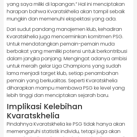
yang saya miliki di lapangan.” Hal ini menciptakan
harapan bahwa Kvaratskhelia akan tampil sebaik
mungkin dan memenuhi ekspektasi yang ada.
Dari sudut pandang manajemen klub, kehadiran
Kvaratskhelia juga mencerminkan komitmen PSG.
Untuk mendatangkan pemain-pemain muda
berbakat yang memiliki potensi untuk berkontribusi
dalam jangka panjang. Mengingat adanya ambisi
untuk meraih gelar Liga Champions yang sudah
lama menjadi target klub, setiap penambahan
pemain yang berkualitas. Seperti Kvaratskhelia
diharapkan mampu membawa PSG ke level yang
lebih tinggi dan menciptakan sejarah baru.
Implikasi Kelebihan
Kvaratskhelia
Pindahnya Kvaratskhelia ke PSG tidak hanya akan
memengaruhi statistik individu, tetapi juga akan