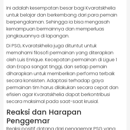
Ini adalah kesempatan besar bagi Kvaratskhelia
untuk belajar dan berkembang dari para pemain
berpengalaman. Sehingga ia bisa mengasah
kemampuan bermainnya dan memperluas
jangkauannya di lapangan.
Di PSG, Kvaratskhelia juga dituntut untuk
memahami filosofi permainan yang diterapkan
oleh Luis Enrique. Kecepatan permainan di Ligue 1
dan Eropa sangat tinggi, dan setiap pemain
diharapkan untuk memberikan performa terbaik
secara konsisten. Adaptasi terhadap gaya
permainan tim harus dilakukan secara cepat dan
efisien agar Kvaratskhelia dapat berkontribusi
secara maksimal pada saat-saat krusial.
Reaksi dan Harapan
Penggemar
Reaksi positif datang dari penggemar PSG yang