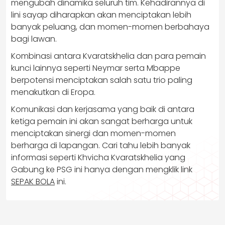
mengubah dinamika seluruh tim. Kehadirannya di
lini sayap diharapkan akan menciptakan lebih
banyak peluang, dan momen-momen berbahaya
bagi lawan.
Kombinasi antara Kvaratskhelia dan para pemain
kunci lainnya seperti Neymar serta Mbappe
berpotensi menciptakan salah satu trio paling
menakutkan di Eropa.
Komunikasi dan kerjasama yang baik di antara
ketiga pemain ini akan sangat berharga untuk
menciptakan sinergi dan momen-momen
berharga di lapangan. Cari tahu lebih banyak
informasi seperti Khvicha Kvaratskhelia yang
Gabung ke PSG ini hanya dengan mengklik link
SEPAK BOLA
ini.