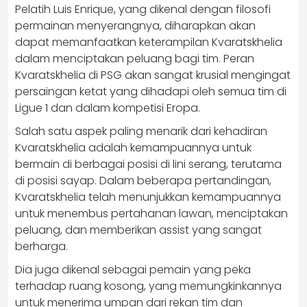
Pelatih Luis Enrique, yang dikenal dengan filosofi
permainan menyerangnya, diharapkan akan
dapat memanfaatkan keterampilan Kvaratskhelia
dalam menciptakan peluang bagi tim. Peran
Kvaratskhelia di PSG akan sangat krusial mengingat
persaingan ketat yang dihadapi oleh semua tim di
Ligue 1 dan dalam kompetisi Eropa.
Salah satu aspek paling menarik dari kehadiran
Kvaratskhelia adalah kemampuannya untuk
bermain di berbagai posisi di lini serang, terutama
di posisi sayap. Dalam beberapa pertandingan,
Kvaratskhelia telah menunjukkan kemampuannya
untuk menembus pertahanan lawan, menciptakan
peluang, dan memberikan assist yang sangat
berharga.
Dia juga dikenal sebagai pemain yang peka
terhadap ruang kosong, yang memungkinkannya
untuk menerima umpan dari rekan tim dan