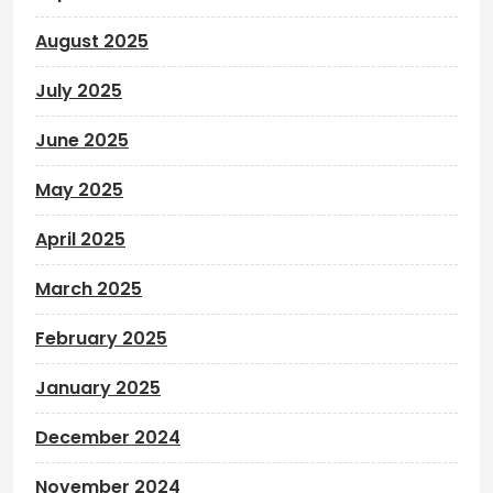
August 2025
July 2025
June 2025
May 2025
April 2025
March 2025
February 2025
January 2025
December 2024
November 2024