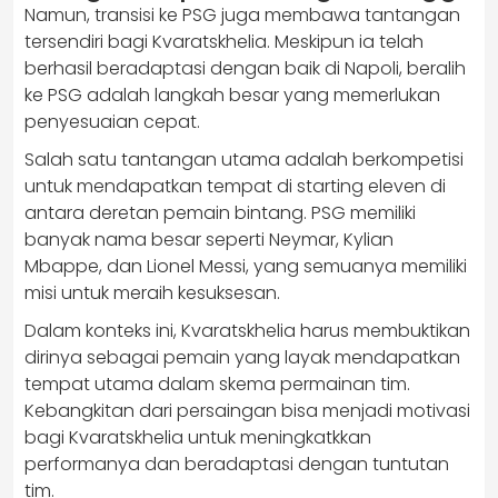
Namun, transisi ke PSG juga membawa tantangan
tersendiri bagi Kvaratskhelia. Meskipun ia telah
berhasil beradaptasi dengan baik di Napoli, beralih
ke PSG adalah langkah besar yang memerlukan
penyesuaian cepat.
Salah satu tantangan utama adalah berkompetisi
untuk mendapatkan tempat di starting eleven di
antara deretan pemain bintang. PSG memiliki
banyak nama besar seperti Neymar, Kylian
Mbappe, dan Lionel Messi, yang semuanya memiliki
misi untuk meraih kesuksesan.
Dalam konteks ini, Kvaratskhelia harus membuktikan
dirinya sebagai pemain yang layak mendapatkan
tempat utama dalam skema permainan tim.
Kebangkitan dari persaingan bisa menjadi motivasi
bagi Kvaratskhelia untuk meningkatkkan
performanya dan beradaptasi dengan tuntutan
tim.