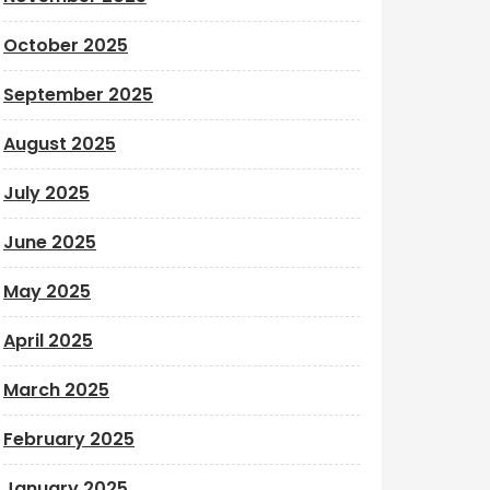
October 2025
September 2025
August 2025
July 2025
June 2025
May 2025
April 2025
March 2025
February 2025
January 2025