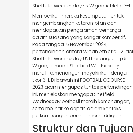
Memberikan mereka kesempatan untuk
mengembangkan keterampilan dan
mendapatkan pengalaman berharga
dalam suasana yang sangat kompetitif.
Pada tanggal 5 November 2024,
pertandingan antara Wigan Athletic U21 da
Sheffield Wednesday U21 berlangsung di
Wigan, di mana Sheffield Wednesday
meraih kemenangan meyakinkan dengan
skor 3-1. Di bawah ini
FOOTBALL COOURSE
2023
akan mengupas tuntas pertandingan
ini, menjelaskan mengapa Sheffield
Wednesday berhasil meraih kemenangan,
serta melihat ke depan dalam konteks
perkembangan pemain muda di liga ini.
Struktur dan Tujua