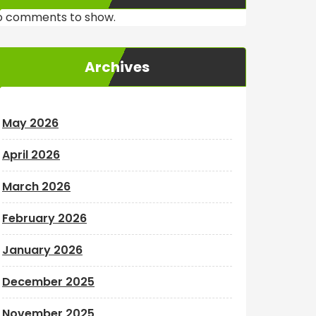
o comments to show.
Archives
May 2026
April 2026
March 2026
February 2026
January 2026
December 2025
November 2025