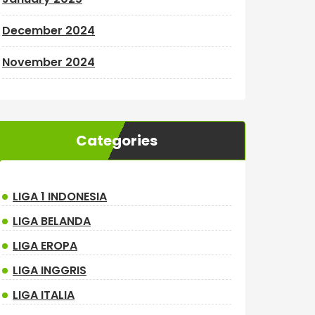
December 2024
November 2024
Categories
LIGA 1 INDONESIA
LIGA BELANDA
LIGA EROPA
LIGA INGGRIS
LIGA ITALIA