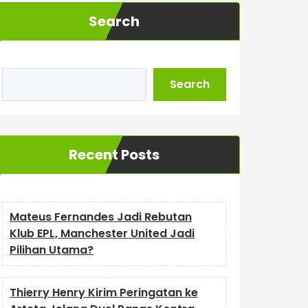
Search
Search
Recent Posts
Mateus Fernandes Jadi Rebutan
Klub EPL, Manchester United Jadi
Pilihan Utama?
Thierry Henry Kirim Peringatan ke