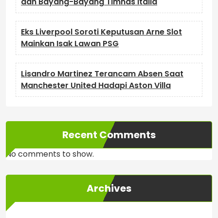
dan Bayang-Bayang Timnas Italia
Eks Liverpool Soroti Keputusan Arne Slot
Mainkan Isak Lawan PSG
Lisandro Martinez Terancam Absen Saat
Manchester United Hadapi Aston Villa
Recent Comments
No comments to show.
Archives