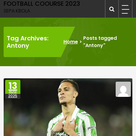
FOOTBALL COOURSE 2023
Skip
to
SEPA KBOLA
content
Tag Archives:
Posts tagged
Home
>
Antony
"Antony"
13
AUG
2025