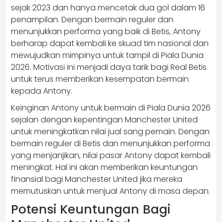
sejak 2023 dan hanya mencetak dua gol dalam 16
penampilan. Dengan bermain reguler dan
menunjukkan performa yang baik di Betis, Antony
berharap dapat kembali ke skuad tim nasional dan
mewujudkan mimpinya untuk tampil di Piala Dunia
2026. Motivasi ini menjadi daya tarik bagi Real Betis
untuk terus memberikan kesempatan bermain
kepada Antony.
Keinginan Antony untuk bermain di Piala Dunia 2026
sejalan dengan kepentingan Manchester United
untuk meningkatkan nilai jual sang pemain. Dengan
bermain reguler di Betis dan menunjukkan performa
yang menjanjikan, nilai pasar Antony dapat kembali
meningkat. Hal ini akan memberikan keuntungan
finansial bagi Manchester United jika mereka
memutuskan untuk menjual Antony di masa depan.
Potensi Keuntungan Bagi