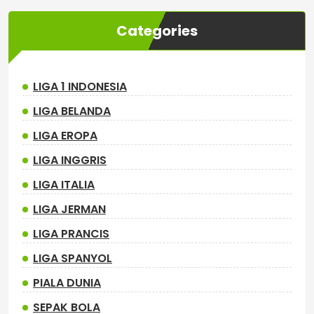
Categories
LIGA 1 INDONESIA
LIGA BELANDA
LIGA EROPA
LIGA INGGRIS
LIGA ITALIA
LIGA JERMAN
LIGA PRANCIS
LIGA SPANYOL
PIALA DUNIA
SEPAK BOLA