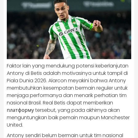
Faktor lain yang mendukung potensi keberlanjutan
Antony di Betis adalah motivasinya untuk tampil di
Piala Dunia 2026. Alarcon meyakini bahwa Antony
membutuhkan kesempatan bermain reguler untuk
menjaga performanya dan menarik perhatian tim
nasional Brasil. Real Betis dapat memberikan
платформу tersebut, yang pada akhirnya akan
menguntungkan baik pemain maupun Manchester
United.
Antony sendiri belum bermain untuk tim nasional