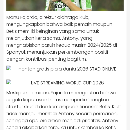
Manu Fajardo, direktur olahraga klub,
mengungkapkan bahwa baik pemain maupun
Betis memiliki keinginan yang sama untuk
melanjutkan kerja sama. Antony, yang
menghabiskan paruh kedua musim 2024/2025 di
Spanyol, menunjukkan perkembangan positif
dengan kontribusi penting bagi tim.
Meskipun demikian, Fajardo menegaskan bahwa
segala keputusan harus mempertimbangkan
struktur skuad dan kemampuan finansial Betis. Klub
tidak mampu membeli Antony secara permanen,
sehingga opsi pinjaman menjadi prioritas. Antony
sendiri dikabarkan terbuka untuk kembali ke Betis