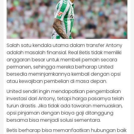
Salah satu kendala utama dalam transfer Antony
adalah masalah finansial. Real Betis tidak memiliki
anggaran besar untuk membeli pemain secara
permanen, sehingga mereka berharap United
bersedia meminjamkannya kembali dengan opsi
atau kewajiban pembelian di masa depan.
United sendiri ingin mendapatkan pengembalian
investasi dari Antony, tetapi harga pasarnya telah
turun drastis. Jika tidak ada tawaran memuaskan,
opsi pinjaman dengan biaya gaji ditanggung
bersama bisa menjadi solusi sementara.
Betis berharap bisa memanfaatkan hubungan baik