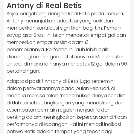
Antony di Real Betis
Sejak bergabung dengan Real Betis pada Januari,
Antony
menunjukkan adaptasi yang baik dan
memberikan kontribusi signifikan bagi tim. Pemain
sayap asal Brasil ini telah mencetak empat gol dan
memberikan empat assist dalam 13
penampilannya. Performa ini jauh lebih baik
dibandingkan dengan catatannya di Manchester
United, di mana ia hanya mencetak 12 gol dalam 96
pertandingan.
Adaptasi positif Antony di Betis juga tercermin
dalam pernyataannya pada bulan Februari, di
mana ia merasa telah “menemukan dirinya sendiri”
di klub tersebut. Lingkungan yang mendukung dan
kesempatan bermain reguler menjadi faktor
penting dalam meningkatkan kepercayaan diri dan
performanya di lapangan. Hal ini menjadi indikasi
bahwa Betis adalah tempat yang tepat bagi