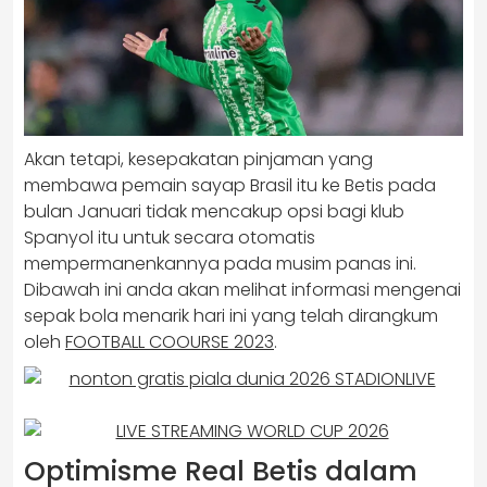
Akan tetapi, kesepakatan pinjaman yang
membawa pemain sayap Brasil itu ke Betis pada
bulan Januari tidak mencakup opsi bagi klub
Spanyol itu untuk secara otomatis
mempermanenkannya pada musim panas ini.
Dibawah ini anda akan melihat informasi mengenai
sepak bola menarik hari ini yang telah dirangkum
oleh
FOOTBALL COOURSE 2023
.
Optimisme Real Betis dalam