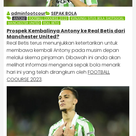
adminfootcour
SEPAK BOLA
ANTONY
FOOTBALL COOURSE 2023
KUNJUNGI SITUS BOLA SHOTSGOAL
MANCHESTER UNITED
REAL BETIS
Prospek Kembalinya Antony ke Real Betis dari
Manchester United?
Real Betis terus menunjukkan ketertarikan untuk
membawa kembali Antony pada musim depan
melalui skema pinjaman. Dibawah ini anda akan
melihat informasi mengenai sepak bola menarik
hari ini yang telah dirangkum oleh
FOOTBALL
COOURSE 2023
.