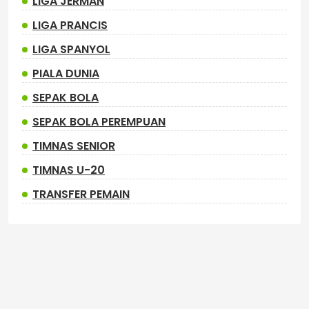
LIGA JERMAN
LIGA PRANCIS
LIGA SPANYOL
PIALA DUNIA
SEPAK BOLA
SEPAK BOLA PEREMPUAN
TIMNAS SENIOR
TIMNAS U-20
TRANSFER PEMAIN