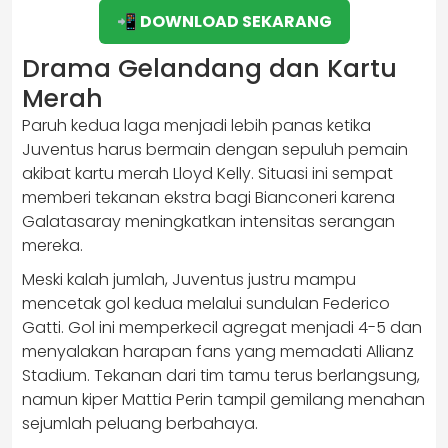
📲 DOWNLOAD SEKARANG
Drama Gelandang dan Kartu
Merah
Paruh kedua laga menjadi lebih panas ketika
Juventus harus bermain dengan sepuluh pemain
akibat kartu merah Lloyd Kelly. Situasi ini sempat
memberi tekanan ekstra bagi Bianconeri karena
Galatasaray meningkatkan intensitas serangan
mereka.
Meski kalah jumlah, Juventus justru mampu
mencetak gol kedua melalui sundulan Federico
Gatti. Gol ini memperkecil agregat menjadi 4-5 dan
menyalakan harapan fans yang memadati Allianz
Stadium. Tekanan dari tim tamu terus berlangsung,
namun kiper Mattia Perin tampil gemilang menahan
sejumlah peluang berbahaya.