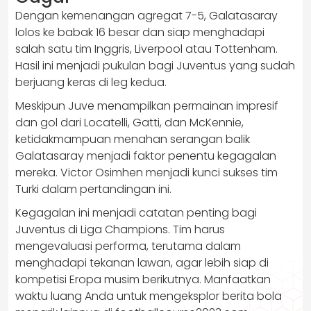
Dengan kemenangan agregat 7-5, Galatasaray
lolos ke babak 16 besar dan siap menghadapi
salah satu tim Inggris, Liverpool atau Tottenham.
Hasil ini menjadi pukulan bagi Juventus yang sudah
berjuang keras di leg kedua.
Meskipun Juve menampilkan permainan impresif
dan gol dari Locatelli, Gatti, dan McKennie,
ketidakmampuan menahan serangan balik
Galatasaray menjadi faktor penentu kegagalan
mereka. Victor Osimhen menjadi kunci sukses tim
Turki dalam pertandingan ini.
Kegagalan ini menjadi catatan penting bagi
Juventus di Liga Champions. Tim harus
mengevaluasi performa, terutama dalam
menghadapi tekanan lawan, agar lebih siap di
kompetisi Eropa musim berikutnya. Manfaatkan
waktu luang Anda untuk mengeksplor berita bola