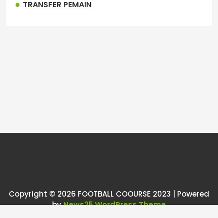
TRANSFER PEMAIN
Copyright © 2026 FOOTBALL COOURSE 2023 | Powered
by
News25 WordPress Theme