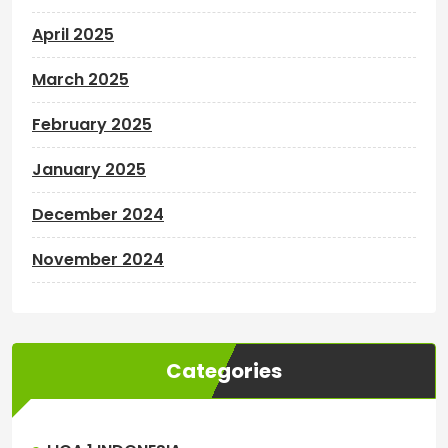
April 2025
March 2025
February 2025
January 2025
December 2024
November 2024
Categories