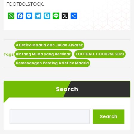
FOOTBOLSTOCK
.
WhatsApp
Facebook
Messenger
Telegram
Skype
Line
X
Share
Atletico Madrid dan Julian Alvarez
Bintang Muda yang Bersinar
FOOTBALL COOURSE 2023
Tags:
Kemenangan Penting Atletico Madrid
Search
Search