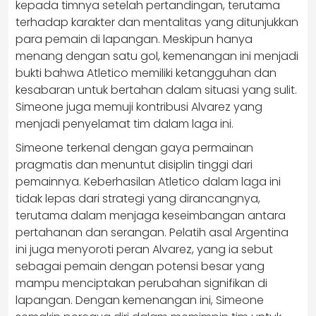
kepada timnya setelah pertandingan, terutama
terhadap karakter dan mentalitas yang ditunjukkan
para pemain di lapangan. Meskipun hanya
menang dengan satu gol, kemenangan ini menjadi
bukti bahwa Atletico memiliki ketangguhan dan
kesabaran untuk bertahan dalam situasi yang sulit.
Simeone juga memuji kontribusi Alvarez yang
menjadi penyelamat tim dalam laga ini.
Simeone terkenal dengan gaya permainan
pragmatis dan menuntut disiplin tinggi dari
pemainnya. Keberhasilan Atletico dalam laga ini
tidak lepas dari strategi yang dirancangnya,
terutama dalam menjaga keseimbangan antara
pertahanan dan serangan. Pelatih asal Argentina
ini juga menyoroti peran Alvarez, yang ia sebut
sebagai pemain dengan potensi besar yang
mampu menciptakan perubahan signifikan di
lapangan. Dengan kemenangan ini, Simeone