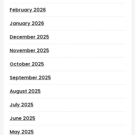
February 2026
January 2026
December 2025
November 2025
October 2025
September 2025
August 2025
July 2025
June 2025
May 2025