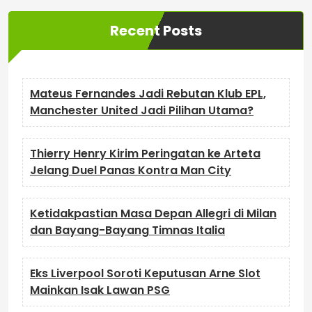
Recent Posts
Mateus Fernandes Jadi Rebutan Klub EPL,
Manchester United Jadi Pilihan Utama?
Thierry Henry Kirim Peringatan ke Arteta
Jelang Duel Panas Kontra Man City
Ketidakpastian Masa Depan Allegri di Milan
dan Bayang-Bayang Timnas Italia
Eks Liverpool Soroti Keputusan Arne Slot
Mainkan Isak Lawan PSG