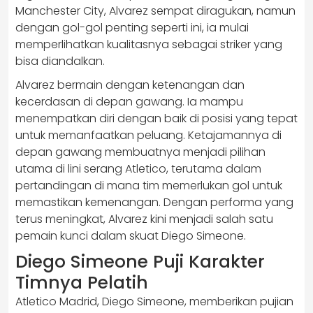
Manchester City, Alvarez sempat diragukan, namun
dengan gol-gol penting seperti ini, ia mulai
memperlihatkan kualitasnya sebagai striker yang
bisa diandalkan.
Alvarez bermain dengan ketenangan dan
kecerdasan di depan gawang. Ia mampu
menempatkan diri dengan baik di posisi yang tepat
untuk memanfaatkan peluang. Ketajamannya di
depan gawang membuatnya menjadi pilihan
utama di lini serang Atletico, terutama dalam
pertandingan di mana tim memerlukan gol untuk
memastikan kemenangan. Dengan performa yang
terus meningkat, Alvarez kini menjadi salah satu
pemain kunci dalam skuat Diego Simeone.
Diego Simeone Puji Karakter
Timnya Pelatih
Atletico Madrid, Diego Simeone, memberikan pujian