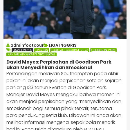
adminfootcour
LIGA INGGRIS
DAVID MOYES
EVERTON
FOOTBALL COOURSE 2023
GOODISON PARK
PANTAU APK GRATIS SHOTSGOAL
David Moyes: Perpisahan di Goodison Park
akan Menyedihkan dan Emosional
Pertandingan melawan Southampton pada akhir
pekan ini akan menjadi perpisahan setelah sejarah
panjang 133 tahun Everton di Goodison Park.
Manajer David Moyes mengakui bahwa momen ini
akan menjadi perpisahan yang “menyedihkan dan
emosional” bagi semua pihak terkait, terutama
para pendukung setia klub. Dibawah ini anda akan
melihat informasi mengenai sepak bola menarik
hari ini yang telah dirangkum oleh
FOOTBALL