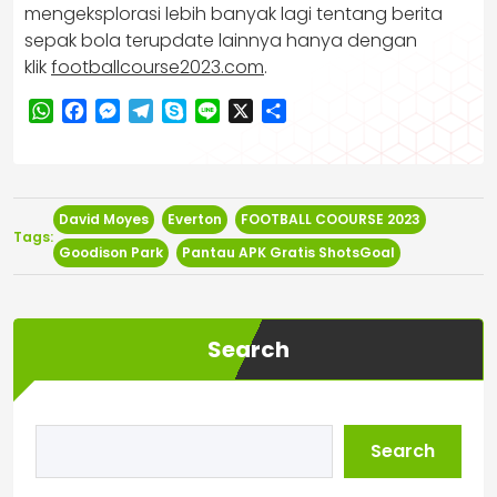
mengeksplorasi lebih banyak lagi tentang berita
sepak bola terupdate lainnya hanya dengan
klik
footballcourse2023.com
.
WhatsApp
Facebook
Messenger
Telegram
Skype
Line
X
Share
David Moyes
Everton
FOOTBALL COOURSE 2023
Tags:
Goodison Park
Pantau APK Gratis ShotsGoal
Search
Search