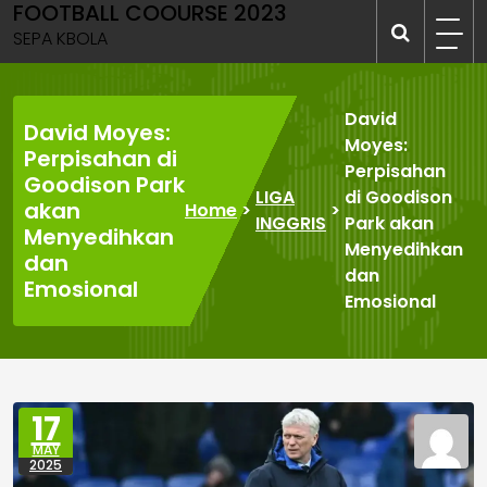
FOOTBALL COOURSE 2023
Skip
to
SEPA KBOLA
content
David
David Moyes:
Moyes:
Perpisahan di
Perpisahan
Goodison Park
LIGA
di Goodison
akan
Home
>
>
INGGRIS
Park akan
Menyedihkan
Menyedihkan
dan
dan
Emosional
Emosional
17
MAY
2025