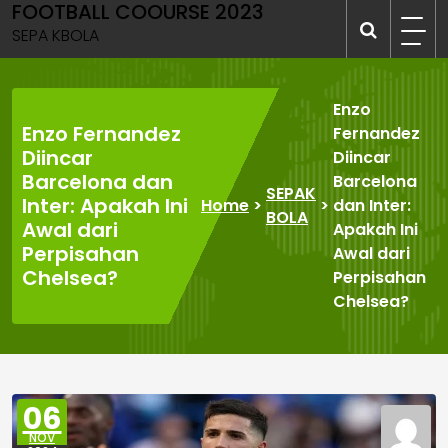
FOOTBALL COOURSE 2023
Skip
to
SEPA KBOLA
content
Enzo
Enzo Fernandez
Fernandez
Diincar
Diincar
Barcelona dan
Barcelona
SEPAK
Inter: Apakah Ini
Home
>
>
dan Inter:
BOLA
Awal dari
Apakah Ini
Perpisahan
Awal dari
Chelsea?
Perpisahan
Chelsea?
06
NOV