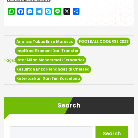
WhatsApp
Facebook
Messenger
Telegram
Skype
Line
X
Share
Analisis Taktis Enzo Maresca
FOOTBALL COOURSE 2023
Implikasi Ekonomi Dari Transfer
Inter Milan Mencermati Fernandez
Tags:
Kesulitan Enzo Fernandez di Chelsea
Ketertarikan Dari Tim Barcelona
Search
Search