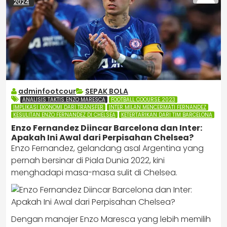
2024
adminfootcour
SEPAK BOLA
ANALISIS TAKTIS ENZO MARESCA
FOOTBALL COOURSE 2023
IMPLIKASI EKONOMI DARI TRANSFER
INTER MILAN MENCERMATI FERNANDEZ
KESULITAN ENZO FERNANDEZ DI CHELSEA
KETERTARIKAN DARI TIM BARCELONA
Enzo Fernandez Diincar Barcelona dan Inter:
Apakah Ini Awal dari Perpisahan Chelsea?
Enzo Fernandez, gelandang asal Argentina yang
pernah bersinar di Piala Dunia 2022, kini
menghadapi masa-masa sulit di Chelsea.
Dengan manajer Enzo Maresca yang lebih memilih