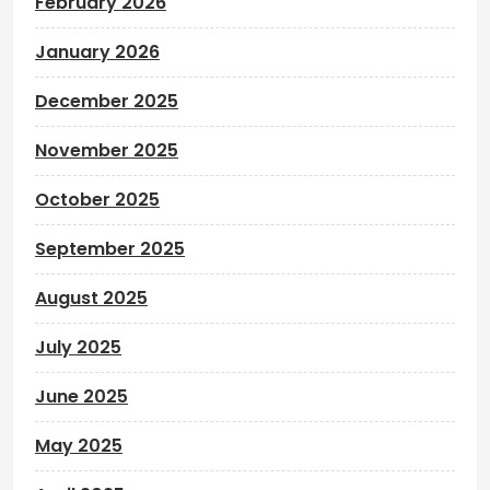
February 2026
January 2026
December 2025
November 2025
October 2025
September 2025
August 2025
July 2025
June 2025
May 2025