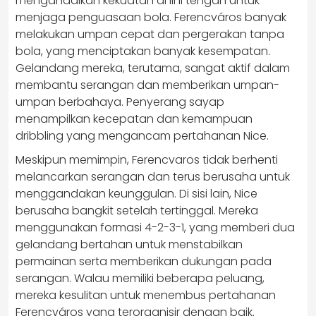
mengandalkan kekuatan di lini tengah untuk
menjaga penguasaan bola. Ferencváros banyak
melakukan umpan cepat dan pergerakan tanpa
bola, yang menciptakan banyak kesempatan.
Gelandang mereka, terutama, sangat aktif dalam
membantu serangan dan memberikan umpan-
umpan berbahaya. Penyerang sayap
menampilkan kecepatan dan kemampuan
dribbling yang mengancam pertahanan Nice.
Meskipun memimpin, Ferencvaros tidak berhenti
melancarkan serangan dan terus berusaha untuk
menggandakan keunggulan. Di sisi lain, Nice
berusaha bangkit setelah tertinggal. Mereka
menggunakan formasi 4-2-3-1, yang memberi dua
gelandang bertahan untuk menstabilkan
permainan serta memberikan dukungan pada
serangan. Walau memiliki beberapa peluang,
mereka kesulitan untuk menembus pertahanan
Ferencváros yang terorganisir dengan baik.