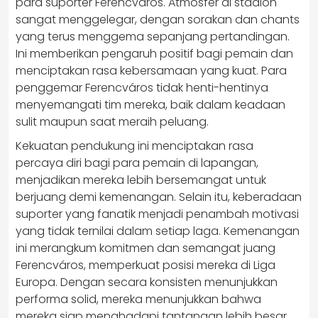
para suporter Ferencvaros. Atmosfer di stadion
sangat menggelegar, dengan sorakan dan chants
yang terus menggema sepanjang pertandingan.
Ini memberikan pengaruh positif bagi pemain dan
menciptakan rasa kebersamaan yang kuat. Para
penggemar Ferencváros tidak henti-hentinya
menyemangati tim mereka, baik dalam keadaan
sulit maupun saat meraih peluang.
Kekuatan pendukung ini menciptakan rasa
percaya diri bagi para pemain di lapangan,
menjadikan mereka lebih bersemangat untuk
berjuang demi kemenangan. Selain itu, keberadaan
suporter yang fanatik menjadi penambah motivasi
yang tidak ternilai dalam setiap laga. Kemenangan
ini merangkum komitmen dan semangat juang
Ferencváros, memperkuat posisi mereka di Liga
Europa. Dengan secara konsisten menunjukkan
performa solid, mereka menunjukkan bahwa
mereka siap menghadapi tantangan lebih besar.