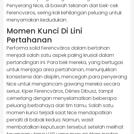
Penyerang Nice, di bawah tekanan dari bek-cek
Ferencvaros, sering kali kehilangan peluang untuk
menyamakan kedudukan.
Momen Kunci Di Lini
Pertahanan
Performa solid Ferencváros dalam bertahan
menjadi salah satu aspek paling krusial dalam
pertandingan ini. Para bek mereka, yang bertugas
untuk menjaga area pertahanan, menunjukkan
konsistensi dan disiplin, mencegah para penyerang
Nice untuk mengancam gawang mereka secara
serius. Kiper Ferencváros, Dénes Dibusz, tampil
cemerlang dengan menyelamatkan beberapa
peluang berbahaya dari tim tamu. Salah satu
momen kunci terjadi saat Nice mendapatkan
penalti di babak kedua. Namun, wasit
membatalkan keputusan tersebut setelah melihat