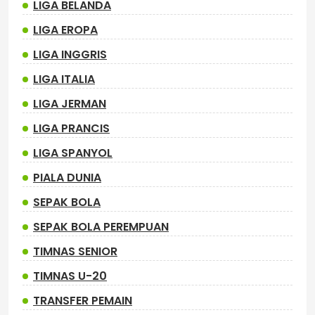
LIGA BELANDA
LIGA EROPA
LIGA INGGRIS
LIGA ITALIA
LIGA JERMAN
LIGA PRANCIS
LIGA SPANYOL
PIALA DUNIA
SEPAK BOLA
SEPAK BOLA PEREMPUAN
TIMNAS SENIOR
TIMNAS U-20
TRANSFER PEMAIN