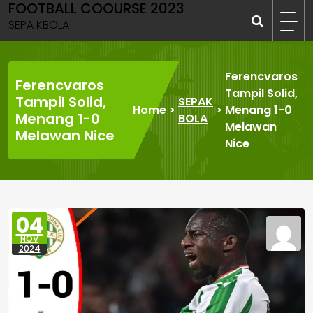
FOOTBALL COOURSE 2023
Skip
to
SEPA KBOLA
content
Ferencvaros
Ferencvaros
Tampil Solid,
Tampil Solid,
SEPAK
Home
>
>
Menang 1-0
Menang 1-0
BOLA
Melawan
Melawan Nice
Nice
04
NOV
2024