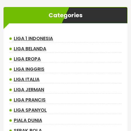
Categories
LIGA 1 INDONESIA
LIGA BELANDA
LIGA EROPA
LIGA INGGRIS
LIGA ITALIA
LIGA JERMAN
LIGA PRANCIS
LIGA SPANYOL
PIALA DUNIA
SEPAK BOLA