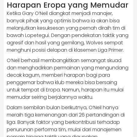
Harapan Eropa yang Memudar
Ketika Gary O’Neil diangkat menjadi manajer,
banyak pihak yang optimis bahwa ia akan bisa
melanjutkan kesuksesan yang pernah diraih tim di
bawah Lopetegui. Dengan pendekatan taktik yang
agresif dan hasil yang gemilang, Wolves sempat
menghuni posisi delapan di klasemen Liga Primer.
O’Neil berhasil membangkitkan semangat skuad
dan menghadirkan permainan yang mengundang
decak kagum, memberi harapan bagi para
penggemar bahwa klub mereka bisa bersaing
untuk tempat di Eropa. Namun, harapan itu mulai
memudar seiring berjalannya waktu.
Dalam sembilan bulan berikutnya, O’Neil hanya
meraih tiga kemenangan dari 26 pertandingan di
liga. Banyak faktor yang berkontribusi terhadap
penurunan performa tim, mulai dari manajemen
pemain hingga taktik yang digunakan.