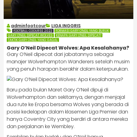
adminfootcour
LIGA INGGRIS
FOOTBALL COOURSE 2023
FORMASI GARY O'NEIL YANG BURUK
GARY O'NEIL DIPECAT WOLVES
KENAPA GARY O'NEIL DIPECAT?
TAKTIK GARY O'NEIL YANG GAGAL
Gary O’Neil Dipecat Wolves: Apa Kesalahanya?
Gary O’Neil dipecat dari jabatannya sebagai
manajer Wolverhampton Wanderers setelah musim
yang penuh harapan berakhir dalam keterpurukan.
Baru pada bulan Maret Gary O’Neil dipuji di
Wolverhampton dan sekitarnya, dengan menjajal
dua rute ke Eropa bersama Wolves yang berada di
posisi kedelapan dalam klasemen Liga Premier dan
hanya Coventry City yang berdiri di antara mereka
dan perjalanan ke Wembley.
Sembilan bulan berlalu dan O’Neil hanya