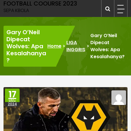
FOOTBALL COOURSE 2023
Skip
to
SEPA KBOLA
content
Gary O’Neil
Gary O’Neil
Dipecat
LIGA
Dipecat
Wolves: Apa
Home
>
>
INGGRIS
Wolves: Apa
Kesalahanya
Kesalahanya?
?
17
DEC
2024