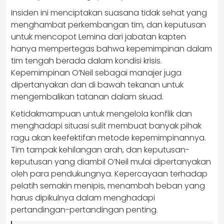
Insiden ini menciptakan suasana tidak sehat yang
menghambat perkembangan tim, dan keputusan
untuk mencopot Lemina dari jabatan kapten
hanya mempertegas bahwa kepemimpinan dalam
tim tengah berada dalam kondisi krisis.
Kepemimpinan O’Neil sebagai manajer juga
dipertanyakan dan di bawah tekanan untuk
mengembalikan tatanan dalam skuad.
Ketidakmampuan untuk mengelola konflik dan
menghadapi situasi sulit membuat banyak pihak
ragu akan keefektifan metode kepemimpinannya.
Tim tampak kehilangan arah, dan keputusan-
keputusan yang diambil O’Neil mulai dipertanyakan
oleh para pendukungnya. Kepercayaan terhadap
pelatih semakin menipis, menambah beban yang
harus dipikulnya dalam menghadapi
pertandingan-pertandingan penting.