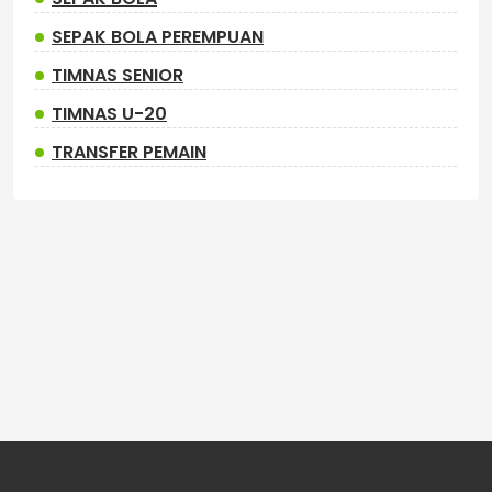
SEPAK BOLA PEREMPUAN
TIMNAS SENIOR
TIMNAS U-20
TRANSFER PEMAIN