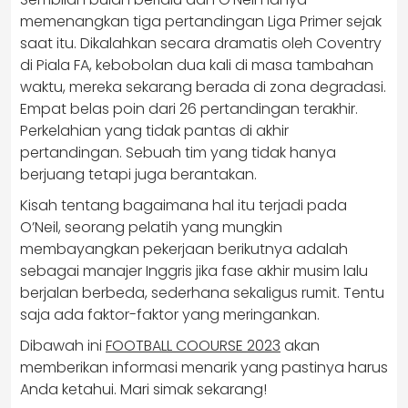
memenangkan tiga pertandingan Liga Primer sejak
saat itu. Dikalahkan secara dramatis oleh Coventry
di Piala FA, kebobolan dua kali di masa tambahan
waktu, mereka sekarang berada di zona degradasi.
Empat belas poin dari 26 pertandingan terakhir.
Perkelahian yang tidak pantas di akhir
pertandingan. Sebuah tim yang tidak hanya
berjuang tetapi juga berantakan.
Kisah tentang bagaimana hal itu terjadi pada
O’Neil, seorang pelatih yang mungkin
membayangkan pekerjaan berikutnya adalah
sebagai manajer Inggris jika fase akhir musim lalu
berjalan berbeda, sederhana sekaligus rumit. Tentu
saja ada faktor-faktor yang meringankan.
Dibawah ini
FOOTBALL COOURSE 2023
akan
memberikan informasi menarik yang pastinya harus
Anda ketahui. Mari simak sekarang!