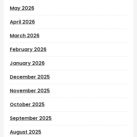
May 2026
April 2026
March 2026
February 2026
January 2026
December 2025
November 2025
October 2025
September 2025
August 2025