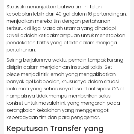
Statistik menunjukkan bahwa tim ini telah
kebobolan lebih dari 40 gol dalam 16 pertandingan,
menjadikan mereka tim dengan pertahanan
terburuk di liga. Masalah utama yang dihadapi
O’Neil adalah ketidakmampuan untuk menetapkan
pendekatan taktis yang efektif dalam menjaga
pertahanan.
Seiring berjalannya waktu, pemain tampak kurang
disiplin dalam menjalankan instruksi taktis. Set-
piece menjadi titik lemah yang mengakibatkan
banyak gol kebobolan, khususnya dalam situasi
bola mati yang seharusnya bisa diantisipasi. O’Neil
nampaknya tidak mampu memberikan solusi
konkret untuk masalah ini, yang mengarah pada
serangkaian kekalahan yang menggerogoti
kepercayaan tim dan para penggemar.
Keputusan Transfer yang