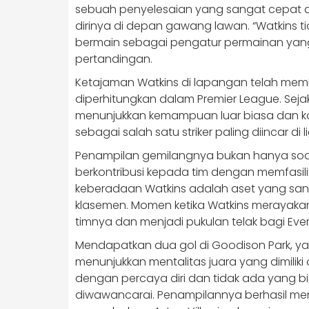
sebuah penyelesaian yang sangat cepat d
dirinya di depan gawang lawan. “Watkins t
bermain sebagai pengatur permainan yang 
pertandingan.
Ketajaman Watkins di lapangan telah mem
diperhitungkan dalam Premier League. Sejak
menunjukkan kemampuan luar biasa dan kon
sebagai salah satu striker paling diincar di li
Penampilan gemilangnya bukan hanya soal
berkontribusi kepada tim dengan memfasilit
keberadaan Watkins adalah aset yang sanga
klasemen. Momen ketika Watkins meraya
timnya dan menjadi pukulan telak bagi Ever
Mendapatkan dua gol di Goodison Park, yan
menunjukkan mentalitas juara yang dimiliki 
dengan percaya diri dan tidak ada yang bis
diwawancarai. Penampilannya berhasil me