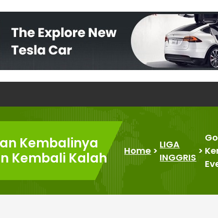
Go
lkan Kembalinya
LIGA
Home
>
>
Ke
on Kembali Kalah
INGGRIS
Ev