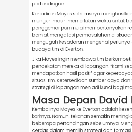
pertandingan.
Kehadiran Moyes seharusnya menghasilkan 
mungkin masih memerlukan waktu untuk ber
penggemar pun mulai mempertanyakan re
berniat mengatasi permasalahan di skuadn
mengugah kesadaran mengenai perlunya e
budaya tim di Everton.
Jika Moyes ingin membawa tim berkompetis
pendekatan mereka di lapangan. “Kami sed
mendapatkan hasil positif agar kepercaya
situasi tim. Ketersediaan sumber daya da
strategi di lapangan menjadi kunci bagi m
Masa Depan David
Kembalinya Moyes ke Everton adalah kese
karirnya. Namun, tekanan semakin meningk
beberapa pertandingan sebelumnya. Meng
cerdas dalam memilih strategi dan forma