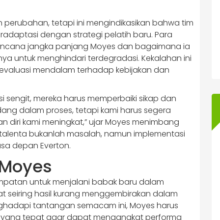
perubahan, tetapi ini mengindikasikan bahwa tim
adaptasi dengan strategi pelatih baru. Para
ncana jangka panjang Moyes dan bagaimana ia
ya untuk menghindari terdegradasi. Kekalahan ini
valuasi mendalam terhadap kebijakan dan
i sengit, mereka harus memperbaiki sikap dan
ang dalam proses, tetapi kami harus segera
an diri kami meningkat,” ujar Moyes menimbang
n talenta bukanlah masalah, namun implementasi
asa depan Everton.
 Moyes
mpatan untuk menjalani babak baru dalam
at seiring hasil kurang menggembirakan dalam
hadapi tantangan semacam ini, Moyes harus
si yang tepat agar dapat mengangkat performa