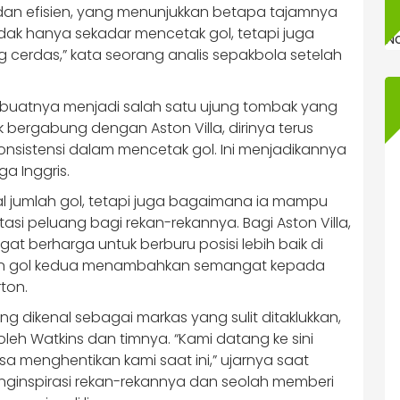
an efisien, yang menunjukkan betapa tajamnya
idak hanya sekadar mencetak gol, tetapi juga
N
cerdas,” kata seorang analis sepakbola setelah
buatnya menjadi salah satu ujung tombak yang
 bergabung dengan Aston Villa, dirinya terus
sistensi dalam mencetak gol. Ini menjadikannya
ga Inggris.
 jumlah gol, tetapi juga bagaimana ia mampu
asi peluang bagi rekan-rekannya. Bagi Aston Villa,
t berharga untuk berburu posisi lebih baik di
kan gol kedua menambahkan semangat kepada
ton.
g dikenal sebagai markas yang sulit ditaklukkan,
oleh Watkins dan timnya. “Kami datang ke sini
a menghentikan kami saat ini,” ujarnya saat
nginspirasi rekan-rekannya dan seolah memberi