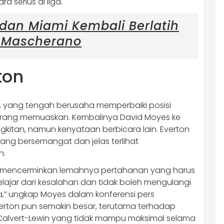
a serius di liga.
 dan Miami Kembali Berlatih
r Mascherano
ton
n, yang tengah berusaha memperbaiki posisi
urang memuaskan. Kembalinya David Moyes ke
itan, namun kenyataan berbicara lain. Everton
ng bersemangat dan jelas terlihat
n.
s mencerminkan lemahnya pertahanan yang harus
elajar dari kesalahan dan tidak boleh mengulangi
a,” ungkap Moyes dalam konferensi pers
verton pun semakin besar, terutama terhadap
lvert-Lewin yang tidak mampu maksimal selama