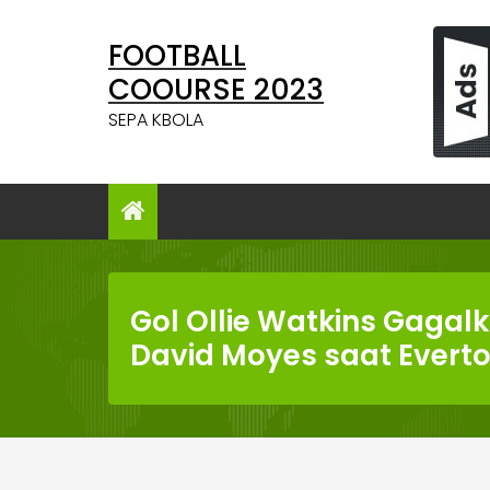
Skip
to
FOOTBALL
content
COOURSE 2023
SEPA KBOLA
Gol Ollie Watkins Gaga
David Moyes saat Evert