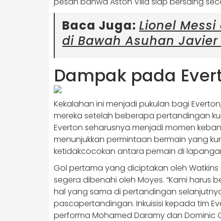
pesan bahwa Aston Villa siap bersaing secar
Baca Juga:
Lionel Messi
di Bawah Asuhan Javie
Dampak pada Ever
Kekalahan ini menjadi pukulan bagi Everto
mereka setelah beberapa pertandingan k
Everton seharusnya menjadi momen kebangk
menunjukkan permintaan bermain yang kura
ketidakcocokan antara pemain di lapanga
Gol pertama yang diciptakan oleh Watkin
segera dibenahi oleh Moyes. “Kami harus b
hal yang sama di pertandingan selanjutny
pascapertandingan. Inkuisisi kepada tim E
performa Mohamed Daramy dan Dominic Ca