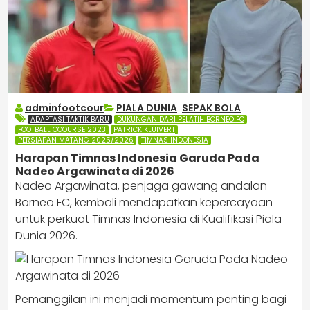
adminfootcour
PIALA DUNIA
,
SEPAK BOLA
ADAPTASI TAKTIK BARU
DUKUNGAN DARI PELATIH BORNEO FC
FOOTBALL COOURSE 2023
PATRICK KLUIVERT
PERSIAPAN MATANG 2025/2026
TIMNAS INDONESIA
Harapan Timnas Indonesia Garuda Pada
Nadeo Argawinata di 2026
Nadeo Argawinata, penjaga gawang andalan
Borneo FC, kembali mendapatkan kepercayaan
untuk perkuat Timnas Indonesia di Kualifikasi Piala
Dunia 2026.
Pemanggilan ini menjadi momentum penting bagi