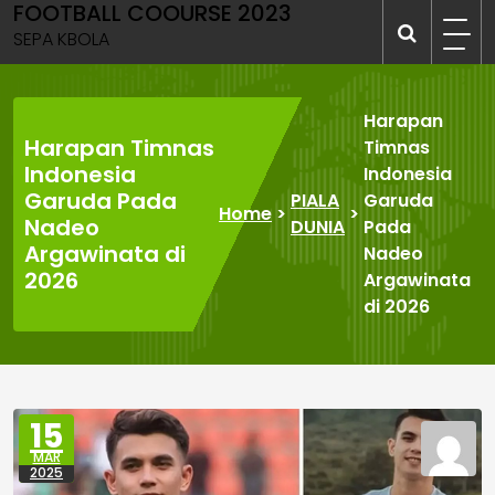
FOOTBALL COOURSE 2023
Skip
to
SEPA KBOLA
content
Harapan
Harapan Timnas
Timnas
Indonesia
Indonesia
Garuda Pada
PIALA
Garuda
Home
>
>
Nadeo
DUNIA
Pada
Argawinata di
Nadeo
2026
Argawinata
di 2026
15
MAR
2025