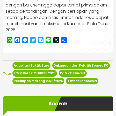
dengan baik, sehingga dapat tampil prima dalam
setiap pertandingan. Dengan persiapan yang
matang, Nadeo optimistis Timnas Indonesia dapat
meraih hasil yang maksimal di Kualifikasi Piala Dunia
2026.
WhatsApp
Facebook
Messenger
Telegram
Skype
Line
X
Share
Adaptasi Taktik Baru
Dukungan dari Pelatih Borneo FC
FOOTBALL COOURSE 2023
Patrick Kluivert
Tags:
Persiapan Matang 2025/2026
Timnas Indonesia
Search