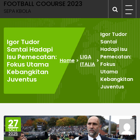
FOOTBALL COOURSE 2023
Skip
to
SEPA KBOLA
content
Igor Tudor
Igor Tudor
Santai
Santai Hadapi
Hadapi Isu
Isu Pemecatan:
LIGA
Pemecatan:
Home
>
>
Fokus Utama
ITALIA
Fokus
Kebangkitan
Utama
Juventus
Kebangkitan
Juventus
27
OCT
2025