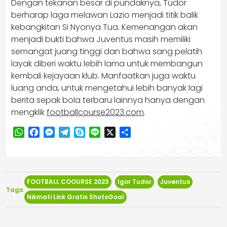
Dengan tekanan besar di pundaknya, Tudor
berharap laga melawan Lazio menjadi titik balik
kebangkitan Si Nyonya Tua. Kemenangan akan
menjadi bukti bahwa Juventus masih memiliki
semangat juang tinggi dan bahwa sang pelatih
layak diberi waktu lebih lama untuk membangun
kembali kejayaan klub. Manfaatkan juga waktu
luang anda, untuk mengetahui lebih banyak lagi
berita sepak bola terbaru lainnya hanya dengan
mengklik
footballcourse2023.com
.
WhatsApp
Facebook
Messenger
Telegram
Skype
Line
X
Share
FOOTBALL COOURSE 2023
Igor Tudor
Juventus
Tags:
Nikmati Link Gratis ShotsGoal