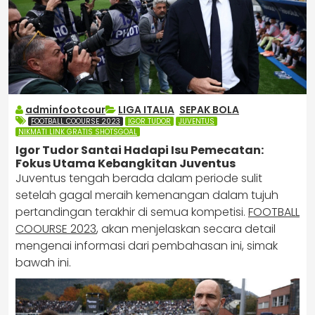
adminfootcour
LIGA ITALIA
,
SEPAK BOLA
FOOTBALL COOURSE 2023
IGOR TUDOR
JUVENTUS
NIKMATI LINK GRATIS SHOTSGOAL
Igor Tudor Santai Hadapi Isu Pemecatan:
Fokus Utama Kebangkitan Juventus
Juventus tengah berada dalam periode sulit
setelah gagal meraih kemenangan dalam tujuh
pertandingan terakhir di semua kompetisi.
FOOTBALL
COOURSE 2023
, akan menjelaskan secara detail
mengenai informasi dari pembahasan ini, simak
bawah ini.