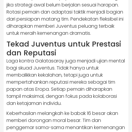
jika strategi awal belum berjalan sesuai harapan.
Rotasi pemain dan adaptasi taktik menjadi bagian
dari persiapan matang tim. Pendekatan fleksibel ini
diharapkan memberi Juventus peluang terbaik
untuk meraih kemenangan dramatis.
Tekad Juventus untuk Prestasi
dan Reputasi
Laga kontra Galatasaray juga menjadi ujian mental
bagi skuad Juventus. Tidak hanya untuk
membalikkan kekalahan, tetapi juga untuk
mempertahankan reputasi mereka sebagai tim
papan atas Eropa. Setiap pemain diharapkan
tampil maksimal, dengan fokus pada kolaborasi
dan ketajaman individu.
Keberhasilan melangkah ke babak 16 besar akan
memberi dorongan moral besar. Tim dan
penggemar sama-sama menantikan kemenangan