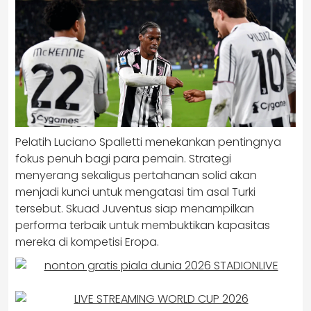
Pelatih Luciano Spalletti menekankan pentingnya
fokus penuh bagi para pemain. Strategi
menyerang sekaligus pertahanan solid akan
menjadi kunci untuk mengatasi tim asal Turki
tersebut. Skuad Juventus siap menampilkan
performa terbaik untuk membuktikan kapasitas
mereka di kompetisi Eropa.