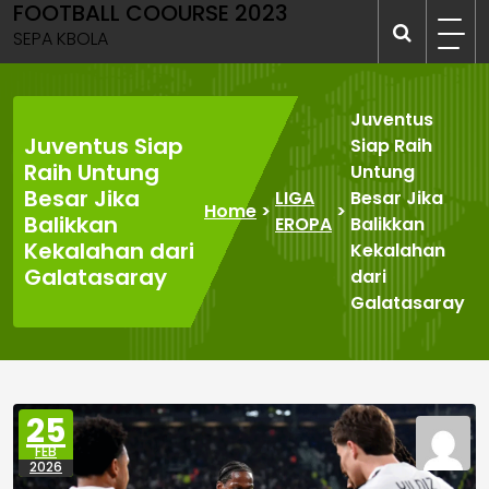
FOOTBALL COOURSE 2023
Skip
to
SEPA KBOLA
content
Juventus
Juventus Siap
Siap Raih
Raih Untung
Untung
Besar Jika
LIGA
Besar Jika
Home
>
>
Balikkan
EROPA
Balikkan
Kekalahan dari
Kekalahan
Galatasaray
dari
Galatasaray
25
FEB
2026