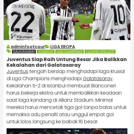
adminfootcour
LIGA EROPA
GALATASARAY
JUVENTUS
LIGA CHAMPIONS
LUCIANO SPALLETTI
Juventus Siap Raih Untung Besar Jika Balikkan
Kekalahan dari Galatasaray
Juventus
tengah bersiap menghadapi laga krusial
di Liga Champions menghadapi
Galatasaray
.
Kekalahan 5-2 di Istanbul membuat Bianconeri
harus bekerja ekstra untuk membalikkan keadaan
saat laga kandang di Allianz Stadium. Minimal
mereka harus mencetak tiga gol tanpa balas untuk
memaksa adu penalti atau unggul empat gol
untuk lolos langsung ke babak 16 besar.