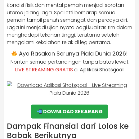
Kondisi fisik dan mental pemain menjadi sorotan
utama jelang laga. Spalletti berharap semua
pemain tampil penuh semangat dan percaya diri.
Laga ini menjadi ujian nyata bagi kualitas tim dalam
menghadapi tekanan tinggi, terutama setelah
mengalami kekalahan telak di leg pertama.
Ayo Rasakan Serunya Piala Dunia 2026!
Nonton semua pertandingan tanpa batas lewat
LIVE STREAMING GRATIS
di
Aplikasi Shotsgoal
.
DOWNLOAD SEKARANG
Dampak Finansial dari Lolos ke
Babak Berikutnya