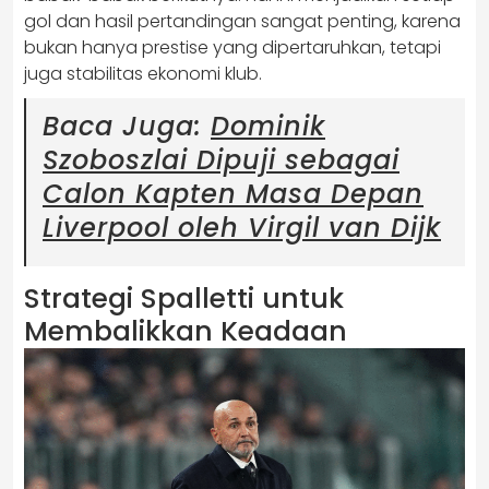
gol dan hasil pertandingan sangat penting, karena
bukan hanya prestise yang dipertaruhkan, tetapi
juga stabilitas ekonomi klub.
Baca Juga:
Dominik
Szoboszlai Dipuji sebagai
Calon Kapten Masa Depan
Liverpool oleh Virgil van Dijk
Strategi Spalletti untuk
Membalikkan Keadaan