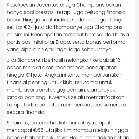
Kesuksesan Juventus di Liga Champions bukan
hanya soal prestasi, tetapi juga peluang finansial
besar. Hingga saat ini, klub sudah mengantongi
sekitar €64 juta dari kampanye Liga Champions
musim ini. Pendapatan tersebut berasal dari biaya
partisipasi, nilai pilar Eropa, serta bonus performa
yang diperoleh dari laga-laga sebelumnya.
Jika Bianconeri berhasil melangkah ke babak 16
besar, mereka akan menambah pendapatan
hingga €11 juta. Angka ini tentu menjadi suntikan
finansial penting untuk klub, terutama untuk
membiayai transfer, gaji pemain, dan proyek
jangka panjang. Juventus selalu memanfaatkan
kompetisi Eropa untuk memperkuat posisi mereka
secara finansial.
Selain itu, potensi hadiah berikutnya dapat
mencapai €65 juta jika tim mampu melaju hingga
babak-babak berikutnya. Hal ini menjadikan setiap