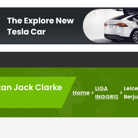
kan Jack Clarke
LIGA
Leic
Home
>
>
INGGRIS
Berj