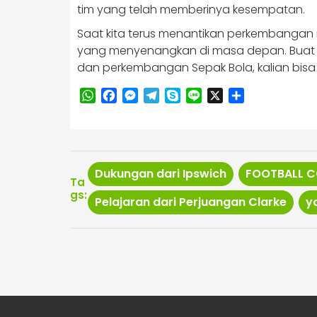
tim yang telah memberinya kesempatan.
Saat kita terus menantikan perkembangan 
yang menyenangkan di masa depan. Buat ka
dan perkembangan Sepak Bola, kalian bisa 
WhatsApp
Facebook
Messenger
Telegram
Skype
Line
X
Share
Dukungan dari Ipswich
FOOTBALL C
Ta
gs:
Pelajaran dari Perjuangan Clarke
y