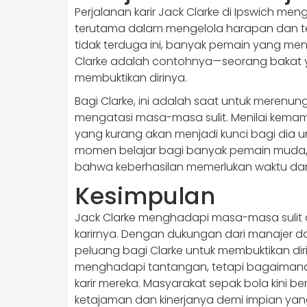
Perjalanan karir Jack Clarke di Ipswich me
terutama dalam mengelola harapan dan tek
tidak terduga ini, banyak pemain yang me
Clarke adalah contohnya—seorang bakat y
membuktikan dirinya.
Bagi Clarke, ini adalah saat untuk merenun
mengatasi masa-masa sulit. Menilai kem
yang kurang akan menjadi kunci bagi dia u
momen belajar bagi banyak pemain muda, b
bahwa keberhasilan memerlukan waktu dan
Kesimpulan
​Jack Clarke menghadapi masa-masa sulit di
karirnya.​ Dengan dukungan dari manajer dan
peluang bagi Clarke untuk membuktikan dir
menghadapi tantangan, tetapi bagaimana
karir mereka. Masyarakat sepak bola kini 
ketajaman dan kinerjanya demi impian yang 