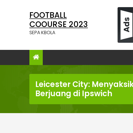
Skip
to
FOOTBALL
content
COOURSE 2023
SEPA KBOLA
Leicester City: Menyaksi
Berjuang di Ipswich