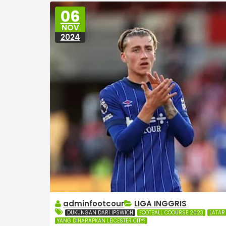
06
NOV
2024
adminfootcour
LIGA INGGRIS
DUKUNGAN DARI IPSWICH
FOOTBALL COOURSE 2023
LATAR
YANG DIHARAPKAN LEICESTER CITY?