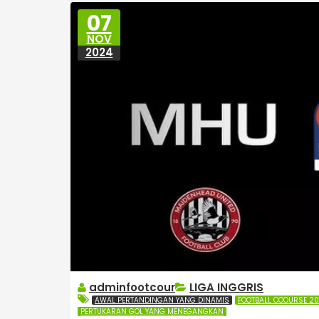
07
NOV
2024
adminfootcour
LIGA INGGRIS
AWAL PERTANDINGAN YANG DINAMIS
FOOTBALL COOURSE 2
PERTUKARAN GOL YANG MENEGANGKAN