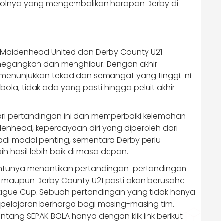
 golnya yang mengembalikan harapan Derby di
 Maidenhead United dan Derby County U21
egangkan dan menghibur. Dengan akhir
menunjukkan tekad dan semangat yang tinggi. Ini
a, tidak ada yang pasti hingga peluit akhir
dari pertandingan ini dan memperbaiki kelemahan
enhead, kepercayaan diri yang diperoleh dari
jadi modal penting, sementara Derby perlu
h hasil lebih baik di masa depan.
tentunya menantikan pertandingan-pertandingan
ad maupun Derby County U21 pasti akan berusaha
League Cup. Sebuah pertandingan yang tidak hanya
pelajaran berharga bagi masing-masing tim.
tentang SEPAK BOLA hanya dengan klik link berikut