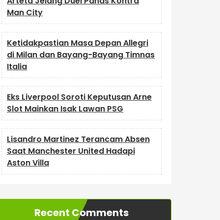
Arteta Jelang Duel Panas Kontra
Man City
Ketidakpastian Masa Depan Allegri
di Milan dan Bayang-Bayang Timnas
Italia
Eks Liverpool Soroti Keputusan Arne
Slot Mainkan Isak Lawan PSG
Lisandro Martinez Terancam Absen
Saat Manchester United Hadapi
Aston Villa
Recent Comments