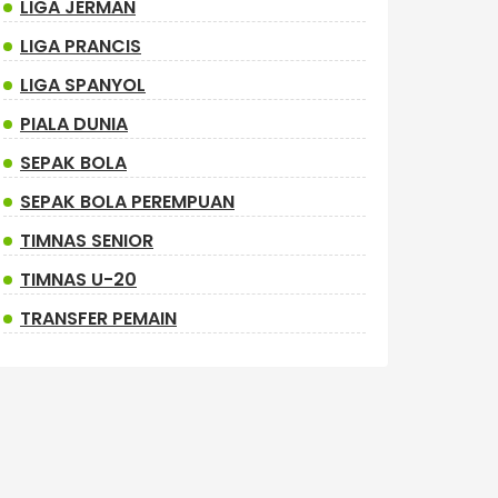
LIGA JERMAN
LIGA PRANCIS
LIGA SPANYOL
PIALA DUNIA
SEPAK BOLA
SEPAK BOLA PEREMPUAN
TIMNAS SENIOR
TIMNAS U-20
TRANSFER PEMAIN