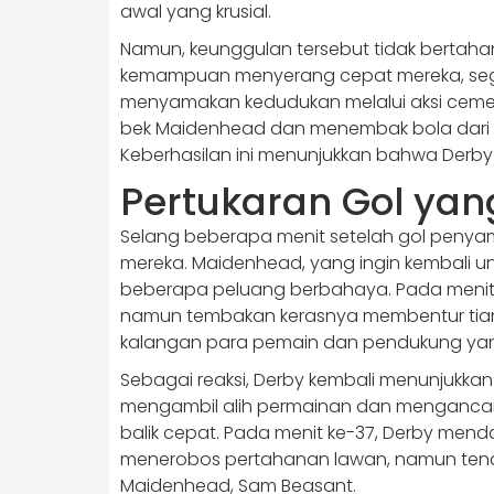
awal yang krusial.
Namun, keunggulan tersebut tidak bertaha
kemampuan menyerang cepat mereka, sege
menyamakan kedudukan melalui aksi cemer
bek Maidenhead dan menembak bola dari lu
Keberhasilan ini menunjukkan bahwa Derby 
Pertukaran Gol ya
Selang beberapa menit setelah gol penyam
mereka. Maidenhead, yang ingin kembali
beberapa peluang berbahaya. Pada menit 
namun tembakan kerasnya membentur tiang
kalangan para pemain dan pendukung ya
Sebagai reaksi, Derby kembali menunjukkan
mengambil alih permainan dan menganc
balik cepat. Pada menit ke-37, Derby menda
menerobos pertahanan lawan, namun tenda
Maidenhead, Sam Beasant.