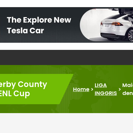
erby County
LIGA
Mai
Home
>
>
ENL Cup
INGGRIS
den