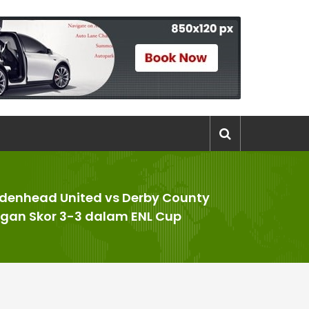
denhead United vs Derby County
gan Skor 3-3 dalam ENL Cup