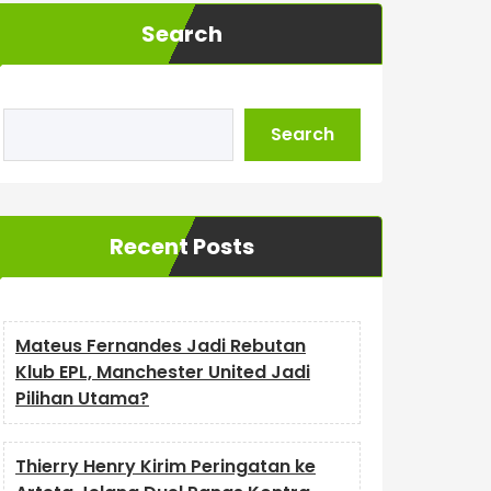
Search
Search
Recent Posts
Mateus Fernandes Jadi Rebutan
Klub EPL, Manchester United Jadi
Pilihan Utama?
Thierry Henry Kirim Peringatan ke