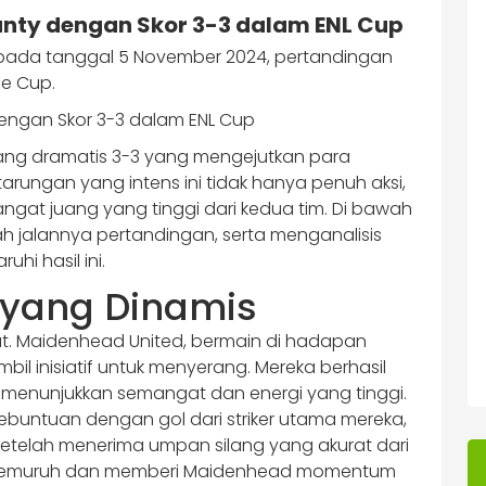
nty dengan Skor 3-3 dalam ENL Cup
pada tanggal 5 November 2024, pertandingan
ue Cup.
mbang dramatis 3-3 yang mengejutkan para
rungan yang intens ini tidak hanya penuh aksi,
ngat juang yang tinggi dari kedua tim. Di bawah
jalannya pertandingan, serta menganalisis
hi hasil ini.
 yang Dinamis
t. Maidenhead United, bermain di hadapan
l inisiatif untuk menyerang. Mereka berhasil
menunjukkan semangat dan energi yang tinggi.
buntuan dengan gol dari striker utama mereka,
setelah menerima umpan silang yang akurat dari
 bergemuruh dan memberi Maidenhead momentum