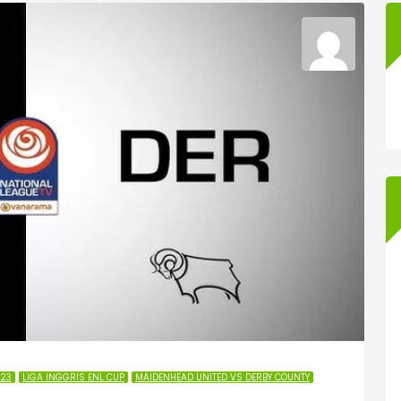
023
LIGA INGGRIS ENL CUP
MAIDENHEAD UNITED VS DERBY COUNTY