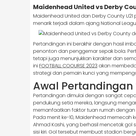
Maidenhead United vs Derby Cou
Maidenhead United dan Derby County U21 
menarik terjadi dalam ajang National Leag
Pertandingan ini berakhir dengan hasil i
penonton dan penggemar sepak bola.​ Perta
tetapi juga menunjukkan karakter dan sema
ini
FOOTBALL COOURSE 2023
akan membedah 
strategi dan pemain kunci yang mempengaru
Awal Pertandingan
Pertandingan dimulai dengan sangat cepa
pendukung setia mereka, langsung mengambi
memanfaatkan faktor tuan rumah dengan 
Pada menit ke-10, Maidenhead memecah ke
Ahmad Kashi, yang berhasil mencetak gol 
sisi kiri. Gol tersebut membuat stadion