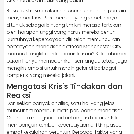
City merasakan sakit yang dalam.
Rasa frustrasi di kalangan penggemar dan pemain
menyebar luas. Para pemain yang sebelumnya
ditunjuk sebagai bintang tim kini merasa tertekan
oleh harapan tinggi yang harus mereka penuhi.
Runtuhnya kepercayaan diri telah memunculkan
pertanyaan mendasar: akankah Manchester City
mampu bangkit dari keterpurukan ini? Kekalahan ini
bukan hanya memadamkan semangat, tetapi juga
mengikis ambisi untuk meraih gelar di berbagai
kompetisi yang mereka jalani.
Mengatasi Krisis Tindakan dan
Reaksi
Dari sekian banyak analisa, satu hal yang jelas
muncul: tim membutuhkan perubahan mendasar.
Guardiola menghadapi tantangan besar untuk
membangun kembali kepercayaan diri tim pasca
empat kekalahan beruntun. Berbagai faktor yang