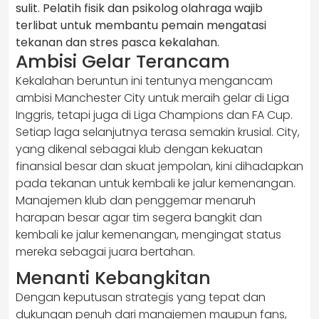
sulit. Pelatih fisik dan psikolog olahraga wajib
terlibat untuk membantu pemain mengatasi
tekanan dan stres pasca kekalahan.
Ambisi Gelar Terancam
​Kekalahan beruntun ini tentunya mengancam
ambisi Manchester City untuk meraih gelar di Liga
Inggris, tetapi juga di Liga Champions dan FA Cup.​
Setiap laga selanjutnya terasa semakin krusial. City,
yang dikenal sebagai klub dengan kekuatan
finansial besar dan skuat jempolan, kini dihadapkan
pada tekanan untuk kembali ke jalur kemenangan.
Manajemen klub dan penggemar menaruh
harapan besar agar tim segera bangkit dan
kembali ke jalur kemenangan, mengingat status
mereka sebagai juara bertahan.
Menanti Kebangkitan
Dengan keputusan strategis yang tepat dan
dukungan penuh dari manajemen maupun fans,