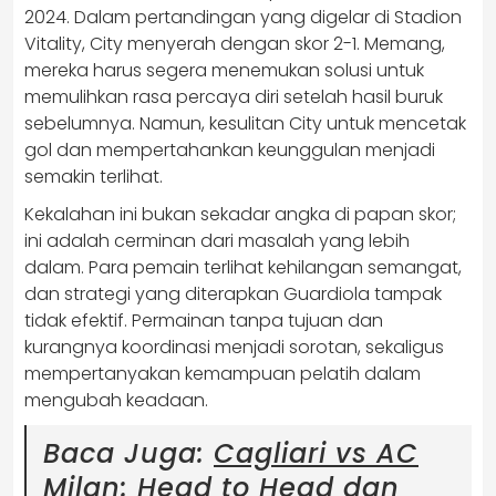
2024. Dalam pertandingan yang digelar di Stadion
Vitality, City menyerah dengan skor 2-1. Memang,
mereka harus segera menemukan solusi untuk
memulihkan rasa percaya diri setelah hasil buruk
sebelumnya. Namun, kesulitan City untuk mencetak
gol dan mempertahankan keunggulan menjadi
semakin terlihat.
Kekalahan ini bukan sekadar angka di papan skor;
ini adalah cerminan dari masalah yang lebih
dalam. Para pemain terlihat kehilangan semangat,
dan strategi yang diterapkan Guardiola tampak
tidak efektif. Permainan tanpa tujuan dan
kurangnya koordinasi menjadi sorotan, sekaligus
mempertanyakan kemampuan pelatih dalam
mengubah keadaan.
Baca Juga:
Cagliari vs AC
Milan: Head to Head dan