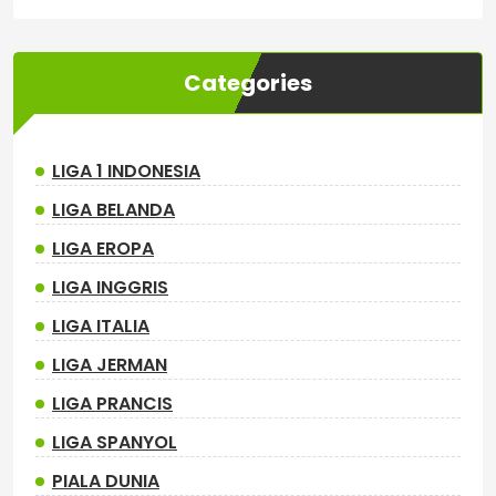
Categories
LIGA 1 INDONESIA
LIGA BELANDA
LIGA EROPA
LIGA INGGRIS
LIGA ITALIA
LIGA JERMAN
LIGA PRANCIS
LIGA SPANYOL
PIALA DUNIA