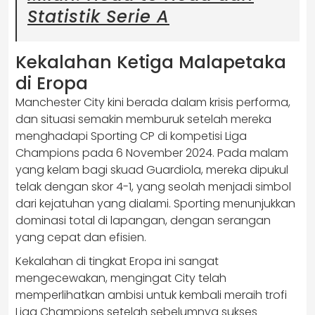
Statistik Serie A
Kekalahan Ketiga Malapetaka
di Eropa
Manchester City kini berada dalam krisis performa,
dan situasi semakin memburuk setelah mereka
menghadapi Sporting CP di kompetisi Liga
Champions pada 6 November 2024. Pada malam
yang kelam bagi skuad Guardiola, mereka dipukul
telak dengan skor 4-1, yang seolah menjadi simbol
dari kejatuhan yang dialami. Sporting menunjukkan
dominasi total di lapangan, dengan serangan
yang cepat dan efisien.
Kekalahan di tingkat Eropa ini sangat
mengecewakan, mengingat City telah
memperlihatkan ambisi untuk kembali meraih trofi
Liga Champions setelah sebelumnya sukses