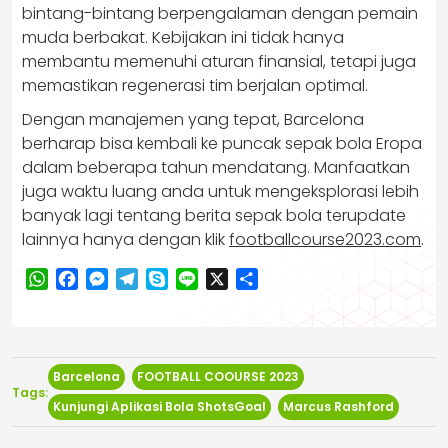
bintang-bintang berpengalaman dengan pemain
muda berbakat. Kebijakan ini tidak hanya
membantu memenuhi aturan finansial, tetapi juga
memastikan regenerasi tim berjalan optimal.
Dengan manajemen yang tepat, Barcelona
berharap bisa kembali ke puncak sepak bola Eropa
dalam beberapa tahun mendatang. Manfaatkan
juga waktu luang anda untuk mengeksplorasi lebih
banyak lagi tentang berita sepak bola terupdate
lainnya hanya dengan klik
footballcourse2023.com
.
WhatsApp
Facebook
Messenger
Telegram
Skype
Line
X
Share
Barcelona
FOOTBALL COOURSE 2023
Tags:
Kunjungi Aplikasi Bola ShotsGoal
Marcus Rashford