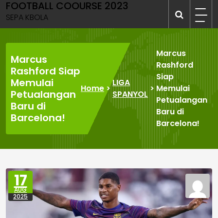
FOOTBALL COOURSE 2023
Skip
to
SEPA KBOLA
content
Marcus
Marcus
Rashford
Rashford Siap
Siap
Memulai
LIGA
Home
>
>
Memulai
Petualangan
SPANYOL
Petualangan
Baru di
Baru di
Barcelona!
Barcelona!
17
AUG
2025