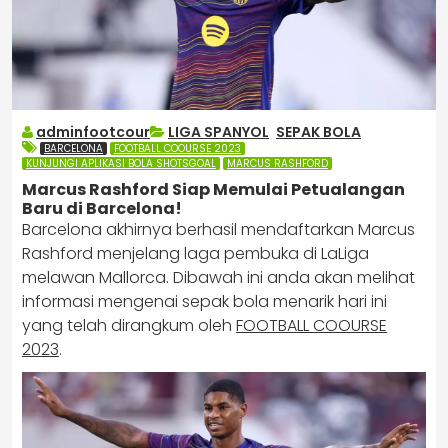
adminfootcour
LIGA SPANYOL
,
SEPAK BOLA
BARCELONA
FOOTBALL COOURSE 2023
KUNJUNGI APLIKASI BOLA SHOTSGOAL
MARCUS RASHFORD
Marcus Rashford Siap Memulai Petualangan
Baru di Barcelona!
Barcelona akhirnya berhasil mendaftarkan Marcus
Rashford menjelang laga pembuka di LaLiga
melawan Mallorca. Dibawah ini anda akan melihat
informasi mengenai sepak bola menarik hari ini
yang telah dirangkum oleh
FOOTBALL COOURSE
2023
.