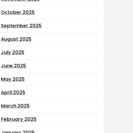
October 2025
September 2025
August 2025
July 2025
June 2025
May 2025
April 2025
March 2025
February 2025
January 2025