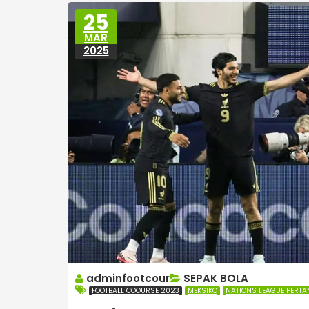
25
MAR
2025
adminfootcour
SEPAK BOLA
FOOTBALL COOURSE 2023
MEKSIKO
NATIONS LEAGUE PERT