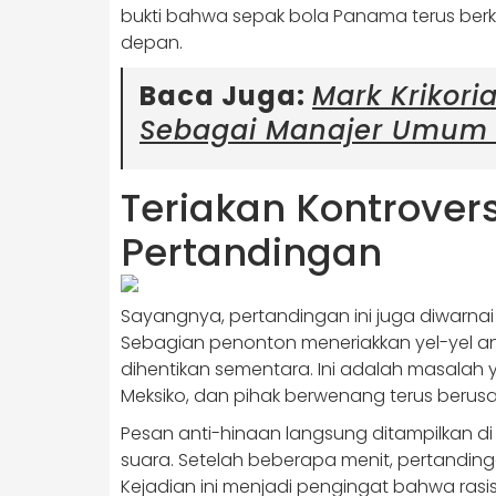
bukti bahwa sepak bola Panama terus ber
depan.
Baca Juga:
Mark Krikori
Sebagai Manajer Umum W
Teriakan Kontrover
Pertandingan
Sayangnya, pertandingan ini juga diwarna
Sebagian penonton meneriakkan yel-yel an
dihentikan sementara. Ini adalah masalah 
Meksiko, dan pihak berwenang terus beru
Pesan anti-hinaan langsung ditampilkan d
suara. Setelah beberapa menit, pertandingan
Kejadian ini menjadi pengingat bahwa rasi