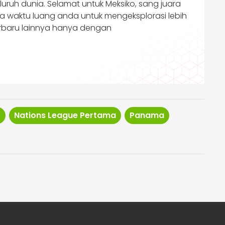
ruh dunia. Selamat untuk Meksiko, sang juara
 waktu luang anda untuk mengeksplorasi lebih
erbaru lainnya hanya dengan
o
Nations League Pertama
Panama