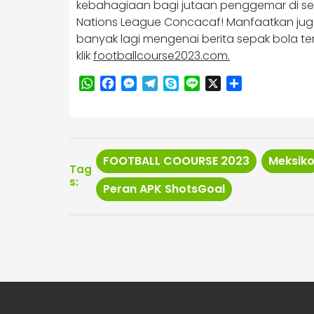
kebahagiaan bagi jutaan penggemar di selu
Nations League Concacaf! Manfaatkan juga
banyak lagi mengenai berita sepak bola t
klik
footballcourse2023.com.
WhatsApp
Facebook
Messenger
Telegram
Skype
Line
X
Share
FOOTBALL COOURSE 2023
Meksik
Tag
s:
Peran APK ShotsGoal