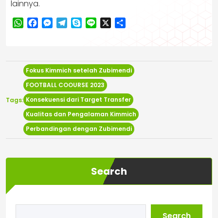
lainnya.
WhatsApp
Facebook
Messenger
Telegram
Skype
Line
X
Share
Fokus Kimmich setelah Zubimendi
FOOTBALL COOURSE 2023
Konsekuensi dari Target Transfer
Tags:
Kualitas dan Pengalaman Kimmich
Perbandingan dengan Zubimendi
Search
Search