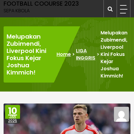
FOOTBALL COOURSE 2023
Skip
to
SEPA KBOLA
content
Melupakan
Melupakan
Zubimendi,
Zubimendi,
Liverpool
Liverpool Kini
LIGA
Home
>
>
Kini Fokus
Fokus Kejar
INGGRIS
Kejar
Joshua
Joshua
Kimmich!
Kimmich!
10
JAN
2025