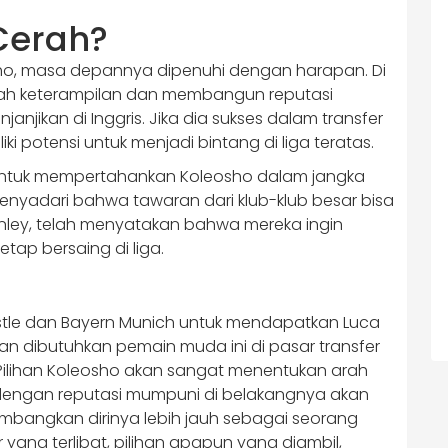
Cerah?
osho, masa depannya dipenuhi dengan harapan. Di
sah keterampilan dan membangun reputasi
njikan di Inggris. Jika dia sukses dalam transfer
iki potensi untuk menjadi bintang di liga teratas.
p untuk mempertahankan Koleosho dalam jangka
enyadari bahwa tawaran dari klub-klub besar bisa
Burnley, telah menyatakan bahwa mereka ingin
tap bersaing di liga.
stle dan Bayern Munich untuk mendapatkan Luca
 dibutuhkan pemain muda ini di pasar transfer
ub. Pilihan Koleosho akan sangat menentukan arah
 dengan reputasi mumpuni di belakangnya akan
bangkan dirinya lebih jauh sebagai seorang
yang terlibat, pilihan apapun yang diambil,