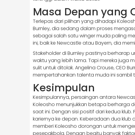
Masa Depan yang 
Terlepas dari pilihan yang dihadapi Kole
Burnley, dia sedang dalam proses menga
sebagai salah satu winger muda paling menja
ini, baik ke Newcastle atau Bayern, dia memil
Stakeholder di Burnley pastinya berhara
waktu yang lebih lama. Tapi mereka juga m
sulit untuk ditolak. Angelina Crouse, CEO 
mempertahankan talenta muda ini sambil te
Kesimpulan
​Kesimpulannya, persaingan antara Newca
Koleosho menunjukkan betapa berharga dan
saat ini.​ Dengan sisi positif dari kedua kl
kariernya ke depan. Keberadaan dua klub
memberi Koleosho dorongan untuk mengem
pesepakbola. Dengan begitu banyak faktor 