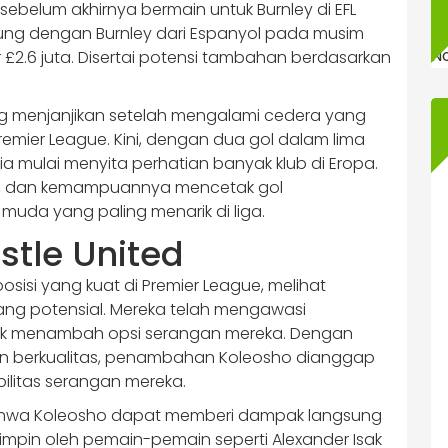
ebelum akhirnya bermain untuk Burnley di EFL
ung dengan Burnley dari Espanyol pada musim
N
£2.6 juta. Disertai potensi tambahan berdasarkan
g menjanjikan setelah mengalami cedera yang
mier League. Kini, dengan dua gol dalam lima
a mulai menyita perhatian banyak klub di Eropa.
au, dan kemampuannya mencetak gol
muda yang paling menarik di liga.
stle United
osisi yang kuat di Premier League, melihat
ang potensial. Mereka telah mengawasi
tuk menambah opsi serangan mereka. Dengan
in berkualitas, penambahan Koleosho dianggap
ilitas serangan mereka.
bahwa Koleosho dapat memberi dampak langsung
pin oleh pemain-pemain seperti Alexander Isak