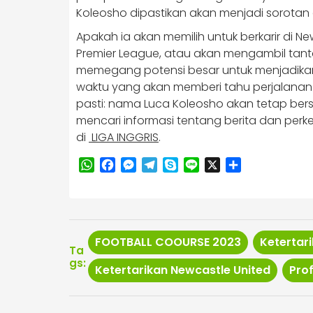
Koleosho dipastikan akan menjadi sorotan
Apakah ia akan memilih untuk berkarir di N
Premier League, atau akan mengambil ta
memegang potensi besar untuk menjadikann
waktu yang akan memberi tahu perjalanan 
pasti: nama Luca Koleosho akan tetap bersi
mencari informasi tentang berita dan perk
di
LIGA INGGRIS
.
WhatsApp
Facebook
Messenger
Telegram
Skype
Line
X
Share
FOOTBALL COOURSE 2023
Ketertar
Ta
gs:
Ketertarikan Newcastle United
Prof