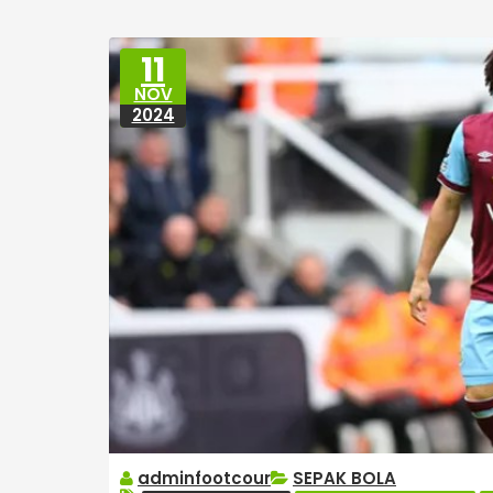
11
NOV
2024
adminfootcour
SEPAK BOLA