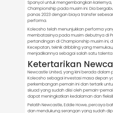
Spanyol untuk mengembangkan kariernya, s
Championship pada musim ini. Dia bergab
panas 2023 dengan biaya transfer sebesar 
performa.
Koleosho telah menunjukkan performa yan
membatasinya pada musim debutnya di Pre
pertandingan di Championship musim ini, di
Kecepatan, teknik dribbling yang memuk
menjadikannya sebagai salah satu talenta 
Ketertarikan Newca
Newcastle United, yang kini berada dalam p
Koleosho sebagai investasi masa depan y
perkembangan pemain ini dan tertarik un
skuad yang sudah diisi oleh pemain-pema
dapat meningkatkan kedalaman dan fleksib
Pelatih Newcastle, Eddie Howe, percaya 
dan mendukung serangan yang sudah dipim