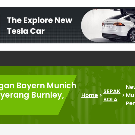
gan Bayern Munich
Ne
SEPAK
yerang Burnley,
Home
>
>
Mu
BOLA
Pen