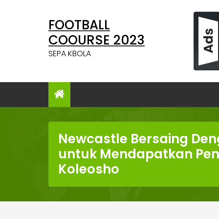
Skip
to
FOOTBALL
content
COOURSE 2023
SEPA KBOLA
Newcastle Bersaing Den
untuk Mendapatkan Pen
Koleosho