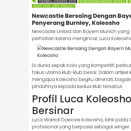
FOOTBALL COOURSE 2023
KETERTARIKAN BAYERN MUNICH
K
SIAPA YANG LEBIH UNGGUL?
Newcastle Bersaing Dengan Bay
Penyerang Burnley, Koleosho
Newcastle United dan Bayern Munich yang 
perhatian karena mengincar, Luca Koleosh
Di dunia sepak bola yang kompetitif, per
fokus utama klub-klub besar. Dalam artikel i
mengapa Koleosho begitu diminati, bagai
pindahnya kepada kedua klub tersebut.
Profil Luca Koleos
Bersinar
Luca Warrick Daeovie Koleosho, lahir pada
profesional yang berposisi sebagai winger. 