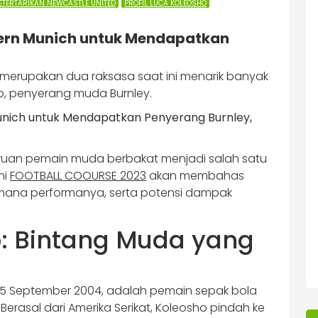
ETERTARIKAN NEWCASTLE UNITED
PROFIL LUCA KOLEOSHO
ern Munich untuk Mendapatkan
merupakan dua raksasa saat ini menarik banyak
o, penyerang muda Burnley.
buruan pemain muda berbakat menjadi salah satu
ni
FOOTBALL COOURSE 2023
akan membahas
mana performanya, serta potensi dampak
ho: Bintang Muda yang
 15 September 2004, adalah pemain sepak bola
Berasal dari Amerika Serikat, Koleosho pindah ke