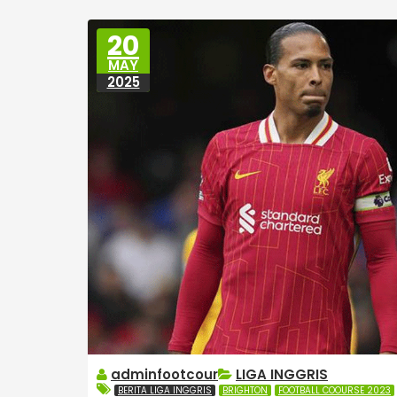
20
MAY
2025
adminfootcour
LIGA INGGRIS
BERITA LIGA INGGRIS
BRIGHTON
FOOTBALL COOURSE 2023