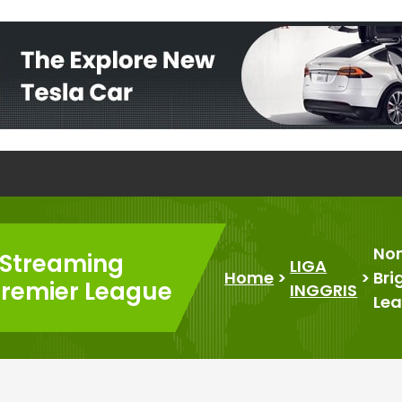
Non
e Streaming
LIGA
Home
>
>
Bri
 Premier League
INGGRIS
Le