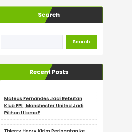
Search
Search
Recent Posts
Mateus Fernandes Jadi Rebutan
Klub EPL, Manchester United Jadi
Pilihan Utama?
Thierry Henry Kirim Peringatan ke