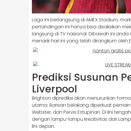
Laga ini berlangsung di AMEX Stadium, marka
pertandingan ini hanya bisa disaksikan mela
langsung di TV nasional. Dibawah ini anda
menarik hari ini yang telah dirangkum oleh
Prediksi Susunan P
Liverpool
Brighton diprediksi akan menurunkan forma
utama. Barisan belakang diperkuat pemain 
Webster, dan Pervis Estupinan. Di lini teng
dengan lampu-lampu kreativitas dari Lampt
lini depan.