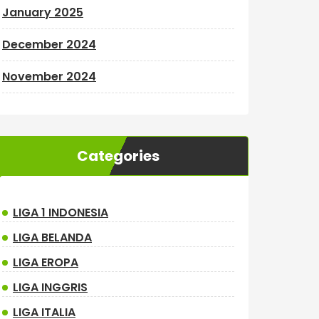
January 2025
December 2024
November 2024
Categories
LIGA 1 INDONESIA
LIGA BELANDA
LIGA EROPA
LIGA INGGRIS
LIGA ITALIA