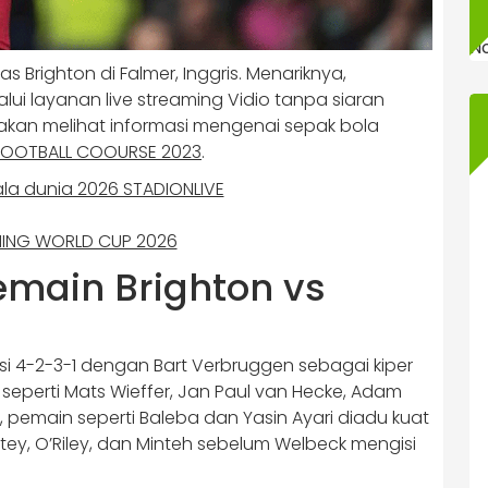
N
s Brighton di Falmer, Inggris. Menariknya,
lui layanan live streaming Vidio tanpa siaran
 akan melihat informasi mengenai sepak bola
FOOTBALL COOURSE 2023
.
emain Brighton vs
si 4-2-3-1 dengan Bart Verbruggen sebagai kiper
seperti Mats Wieffer, Jan Paul van Hecke, Adam
ah, pemain seperti Baleba dan Yasin Ayari diadu kuat
ey, O’Riley, dan Minteh sebelum Welbeck mengisi