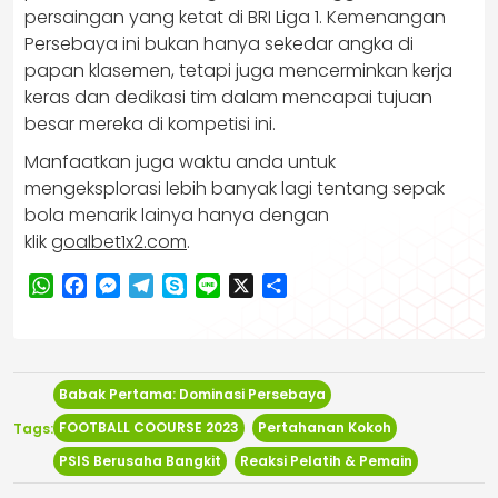
persaingan yang ketat di BRI Liga 1. Kemenangan
Persebaya ini bukan hanya sekedar angka di
papan klasemen, tetapi juga mencerminkan kerja
keras dan dedikasi tim dalam mencapai tujuan
besar mereka di kompetisi ini.
Manfaatkan juga waktu anda untuk
mengeksplorasi lebih banyak lagi tentang sepak
bola menarik lainya hanya dengan
klik
goalbet1x2.com
.
WhatsApp
Facebook
Messenger
Telegram
Skype
Line
X
Share
Babak Pertama: Dominasi Persebaya
FOOTBALL COOURSE 2023
Pertahanan Kokoh
Tags:
PSIS Berusaha Bangkit
Reaksi Pelatih & Pemain