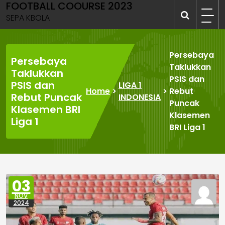
FOOTBALL COOURSE 2023
Skip
to
SEPA KBOLA
content
Persebaya
Persebaya
Taklukkan
Taklukkan
PSIS dan
PSIS dan
LIGA 1
Home
>
>
Rebut
Rebut Puncak
INDONESIA
Puncak
Klasemen BRI
Klasemen
Liga 1
BRI Liga 1
03
NOV
2024