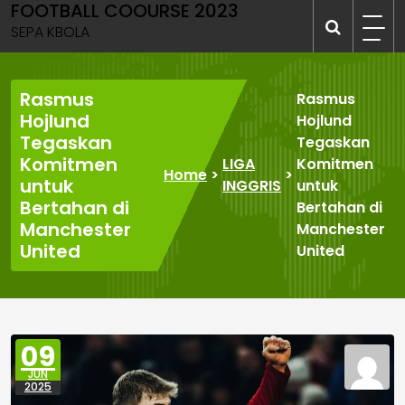
FOOTBALL COOURSE 2023
Skip
to
SEPA KBOLA
content
Rasmus
Rasmus
Hojlund
Hojlund
Tegaskan
Tegaskan
Komitmen
LIGA
Komitmen
Home
>
>
untuk
INGGRIS
untuk
Bertahan di
Bertahan di
Manchester
Manchester
United
United
09
JUN
2025