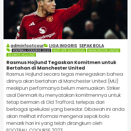
adminfootcour
LIGA INGGRIS
,
SEPAK BOLA
FOOTBALL COOURSE 2023
IKUTI APK SHOTSGOAL
MANCHESTER UNITED
RASMUS HOJLUND
Rasmus Hojlund Tegaskan Komitmen untuk
Bertahan di Manchester United
Rasmus Hojlund secara tegas menegaskan bahwa
dirinya akan bertahan di Manchester United (MU)
meskipun performanya belum memuaskan. Striker
asal Denmark itu menyatakan komitmennya untuk
tetap bermain di Old Trafford, terlepas dari
berbagai spekulasi yang beredar. Dibawah ini anda
akan melihat informasi mengenai sepak bola
menarik hari ini yang telah dirangkum oleh
FOOTBALL COOURSE 2023
.