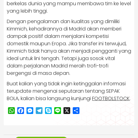
berkelas dunia yang mampu membawa tim ke level
yang lebih tinggi.​
Dengan pengalaman dan kualitas yang dimiliki
Kimmich, kehadirannya di Madrid akan memberi
dampak positif dalam menjalani kompetisi
domestik maupun Eropa. Jika transfer ini terwujud,
Kimmich tidak hanya akan menjadi pengganti yang
ideal untuk lini tengah. Tetapi juga sosok vital
dalam perjalanan Madrid meraih trofi-trofi
bergengsi di masa depan.
Buat kalian yang tidak ingin ketinggalan informasi
terupdate mengenai seputaran tentang SEPAK
BOLA, kalian bisa langsung kunjungi
FOOTBOLSTOCK
.
WhatsApp
Facebook
Messenger
Telegram
Skype
Line
X
Share