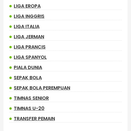
LIGA EROPA
LIGA INGGRIS
LIGA ITALIA
LIGA JERMAN
LIGA PRANCIS
LIGA SPANYOL
PIALA DUNIA
SEPAK BOLA
SEPAK BOLA PEREMPUAN
TIMNAS SENIOR
TIMNAS U-20
TRANSFER PEMAIN