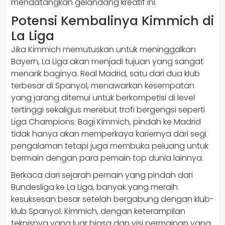
mendatangkan gelandang kreatif ini.
Potensi Kembalinya Kimmich di
La Liga
Jika Kimmich memutuskan untuk meninggalkan
Bayern, La Liga akan menjadi tujuan yang sangat
menarik baginya. Real Madrid, satu dari dua klub
terbesar di Spanyol, menawarkan kesempatan
yang jarang ditemui untuk berkompetisi di level
tertinggi sekaligus merebut trofi bergengsi seperti
Liga Champions. Bagi Kimmich, pindah ke Madrid
tidak hanya akan memperkaya kariernya dari segi
pengalaman tetapi juga membuka peluang untuk
bermain dengan para pemain top dunia lainnya.
Berkaca dari sejarah pemain yang pindah dari
Bundesliga ke La Liga, banyak yang meraih
kesuksesan besar setelah bergabung dengan klub-
klub Spanyol. Kimmich, dengan keterampilan
teknisnya yang luar biasa dan visi permainan yang