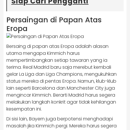
Siap Cari Pengganti
Persaingan di Papan Atas
Eropa
Bersaing di papan atas Eropa adalah alasan
utama mengapa Kimmich harus
mempertimbangkan setiap tawaran yang ia
terima. Real Madrid baru saja merebut kembali
gelar La Liga dan Liga Champions, mengukuhkan
status mereka di pentas Eropa. Namun, klub-klub
lain seperti Barcelona dan Manchester City juga
mengincar Kimmich. Berarti Madrid harus segera
melakukan langkah konkrit agar tidak kehilangan
kesempatan ini.
Di sisi lain, Bayern juga berpotensi menghadapi
masalah jika Kimmich pergi. Mereka harus segera