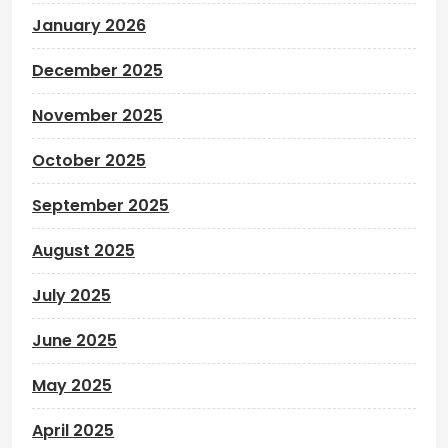
January 2026
December 2025
November 2025
October 2025
September 2025
August 2025
July 2025
June 2025
May 2025
April 2025