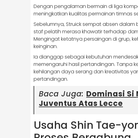
Dengan pengalaman bermain di liga kompeti
meningkatkan kualitas permainan timnas sec
Sebelumnya, Struick sempat absen dalam 
staf pelatih merasa khawatir terhadap dampa
Mengingat ketatnya persaingan di grup, keh
keinginan.
Ia dianggap sebagai kebutuhan mendesak 
memengaruhi hasil pertandingan. Tanpa keha
kehilangan daya serang dan kreativitas 
pertandingan.
Baca Juga:
Dominasi Si
Juventus Atas Lecce
Usaha Shin Tae-yo
Proses Bergabung