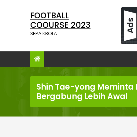
Skip
to
FOOTBALL
content
COOURSE 2023
SEPA KBOLA
Shin Tae-yong Meminta R
Bergabung Lebih Awal