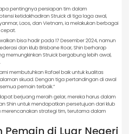
tapa pentingnya persiapan tim dalam
nsi ketidakhadiran Struick di tiga laga awal,
nmar, Laos, dan Vietnam, ia melakukan berbagai
 cepat.
adwalkan bisa hadir pada 17 Desember 2024, namun
derasi dan klub Brisbane Roar, Shin berharap
ng memungkinkan Struick bergabung lebih awal,
.
Kami membutuhkan Rafael baik untuk kualitas
alaman skuad. Dengan tiga pertandingan di awal
 semua pemain terbaik.”
pat berjuang meraih gelar, mereka harus dalam
inan Shin untuk mendapatkan persetujuan dari klub
 merencanakan strategi tim, terutama dalam
n Pemain di Luar Negeri