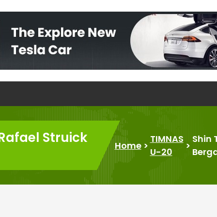
afael Struick
TIMNAS
Shin 
Home
>
>
U-20
Berga