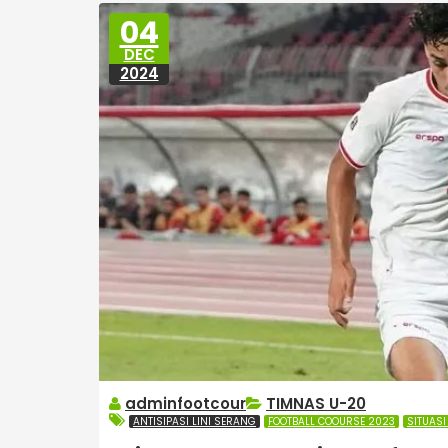
04
DEC
2024
adminfootcour
TIMNAS U-20
ANTISIPASI LINI SERANG
FOOTBALL COOURSE 2023
SITUAS