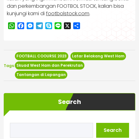
dan perkembangan FOOTBOL STOCK, kalian bisa
kunjungi kami di
footbolstock.com
.
WhatsApp
Facebook
Messenger
Telegram
Skype
Line
X
Share
FOOTBALL COOURSE 2023
Latar Belakang West Ham
Skuad West Ham dan Perekrutan
Tags:
Tantangan di Lapangan
Search
Search