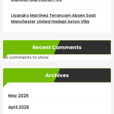
Lisandro Martinez Terancam Absen Saat
Manchester United Hadapi Aston Villa
Recent Comments
No comments to show.
Archives
May 2026
April 2026