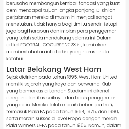
berusaha membangun kembali fondasi yang kuat
demi mencapai tujuan jangka panjang. Di sinilah
perjalanan mereka di musim ini menjadi sangat
menetukan, tidak hanya bagi tim itu sendiri tetapi
juga bagi harapan dan impian para penggemar
yang telah setia mendukung selama ini. Dalam
artikel
FOOTBALL COOURSE 2023
ini, kami akan
memberitahukan info terkini yang harus anda
ketahui.
Latar Belakang West Ham
Sejak didirikan pada tahun 1895, West Ham United
memiliki sejarah yang kaya dan berwarna. Klub
yang bermarkas di London Stadium ini dikenal
dengan identitas uniknya dan basis penggemar
yang setia. Mereka telah meraih beberapa trofi,
termasuk Piala FA pada tahun 1964, 1975, dan 1980,
serta meraih sukses di level Eropa dengan meraih
Piala Winners UEFA pada tahun 1965. Namun, dalam