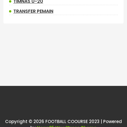
TIMNAS U-20
TRANSFER PEMAIN
Copyright © 2026 FOOTBALL COOURSE 2023 | Powered