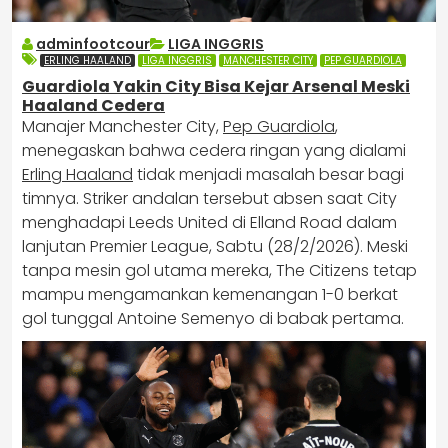
adminfootcour
LIGA INGGRIS
ERLING HAALAND
LIGA INGGRIS
MANCHESTER CITY
PEP GUARDIOLA
Guardiola Yakin City Bisa Kejar Arsenal Meski
Haaland Cedera
Manajer Manchester City,
Pep Guardiola
,
menegaskan bahwa cedera ringan yang dialami
Erling Haaland
tidak menjadi masalah besar bagi
timnya. Striker andalan tersebut absen saat City
menghadapi Leeds United di Elland Road dalam
lanjutan Premier League, Sabtu (28/2/2026). Meski
tanpa mesin gol utama mereka, The Citizens tetap
mampu mengamankan kemenangan 1-0 berkat
gol tunggal Antoine Semenyo di babak pertama.