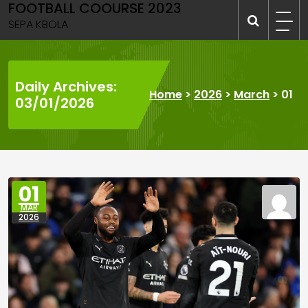
FOOTBALL COOURSE 2023
Skip
to
SEPA KBOLA
content
Daily Archives:
Home
>
2026
>
March
>
01
03/01/2026
01
MAR
2026