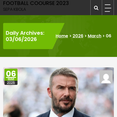
FOOTBALL COOURSE 2023
Skip
to
SEPA KBOLA
content
Daily Archives:
Home
>
2026
>
March
>
06
03/06/2026
06
MAR
2026