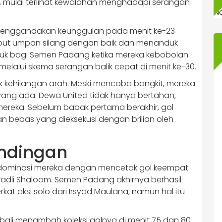
mulai terlihat kewalahan menghadapi serangan
N
 menggandakan keunggulan pada menit ke-23
ambut umpan silang dengan baik dan menanduk
ruk bagi Semen Padang ketika mereka kebobolan
melalui skema serangan balik cepat di menit ke-30.
k kehilangan arah. Meski mencoba bangkit, mereka
ng ada. Dewa United tidak hanya bertahan,
reka. Sebelum babak pertama berakhir, gol
n bebas yang dieksekusi dengan brilian oleh
ndingan
 dominasi mereka dengan mencetak gol keempat
 Fadli Shaloom. Semen Padang akhirnya berhasil
at aksi solo dari Irsyad Maulana, namun hal itu
ali menambah koleksi golnya di menit 75 dan 80