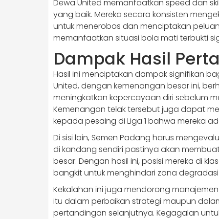
Dewa United memanfaatkan speed dan skill
yang baik. Mereka secara konsisten menge
untuk menerobos dan menciptakan peluan
memanfaatkan situasi bola mati terbukti si
Dampak Hasil Pert
Hasil ini menciptakan dampak signifikan ba
United, dengan kemenangan besar ini, berh
meningkatkan kepercayaan diri sebelum me
Kemenangan telak tersebut juga dapat mem
kepada pesaing di Liga 1 bahwa mereka ada
Di sisi lain, Semen Padang harus mengevalua
di kandang sendiri pastinya akan membua
besar. Dengan hasil ini, posisi mereka di 
bangkit untuk menghindari zona degradasi 
Kekalahan ini juga mendorong manajemen 
itu dalam perbaikan strategi maupun dal
pertandingan selanjutnya. Kegagalan untu