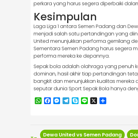
perkara yang harus segera diperbaiki dalam
Kesimpulan
Laga Liga 1 antara Semen Padang dan Dewa
menjadi salah satu pertandingan yang dii
United menunjukkan performa gemilang den
Sementara Semen Padang harus segera me
performa mereka ke depannya.
Sepak bola adalah olahraga yang penuh ke
dominan, hasil akhir tiap pertandingan teta
bangkit dan menunjukkan kualitas mereka di
seputar dunia Sport Sepak Bola hanya denga
WhatsApp
Facebook
Messenger
Telegram
Skype
Line
X
Share
Dewa United vs Semen Padang
Do