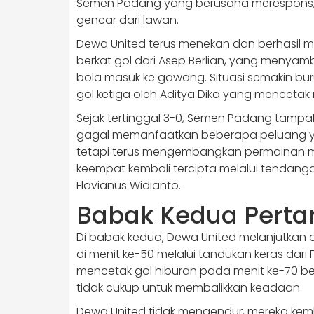
Semen Padang yang berusaha merespons, 
gencar dari lawan.
Dewa United terus menekan dan berhasil
berkat gol dari Asep Berlian, yang meny
bola masuk ke gawang. Situasi semakin bu
gol ketiga oleh Aditya Dika yang mencetak 
Sejak tertinggal 3-0, Semen Padang tampa
gagal memanfaatkan beberapa peluang ya
tetapi terus mengembangkan permainan me
keempat kembali tercipta melalui tendanga
Flavianus Widianto.
Babak Kedua Perta
Di babak kedua, Dewa United melanjutkan
di menit ke-50 melalui tandukan keras dari
mencetak gol hiburan pada menit ke-70 berk
tidak cukup untuk membalikkan keadaan.
Dewa United tidak mengendur, mereka kemb