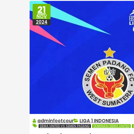
21
NOV
2024
adminfootcour
LIGA 1 INDONESIA
DEWA UNITED VS SEMEN PADANG
DOMINASI DEWA UNITED