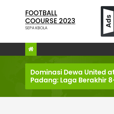
Skip
to
FOOTBALL
content
COOURSE 2023
SEPA KBOLA
Dominasi Dewa United a
Padang: Laga Berakhir 8