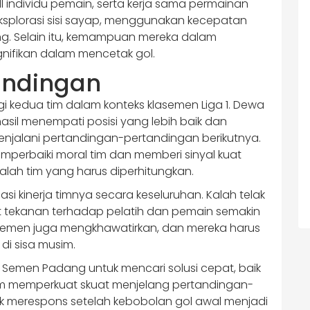
 individu pemain, serta kerja sama permainan
ksplorasi sisi sayap, menggunakan kecepatan
g. Selain itu, kemampuan mereka dalam
gnifikan dalam mencetak gol.
andingan
gi kedua tim dalam konteks klasemen Liga 1. Dewa
asil menempati posisi yang lebih baik dan
njalani pertandingan-pertandingan berikutnya.
perbaiki moral tim dan memberi sinyal kuat
lah tim yang harus diperhitungkan.
si kinerja timnya secara keseluruhan. Kalah telak
t tekanan terhadap pelatih dan pemain semakin
klasemen juga mengkhawatirkan, dan mereka harus
di sisa musim.
Semen Padang untuk mencari solusi cepat, baik
am memperkuat skuat menjelang pertandingan-
k merespons setelah kebobolan gol awal menjadi