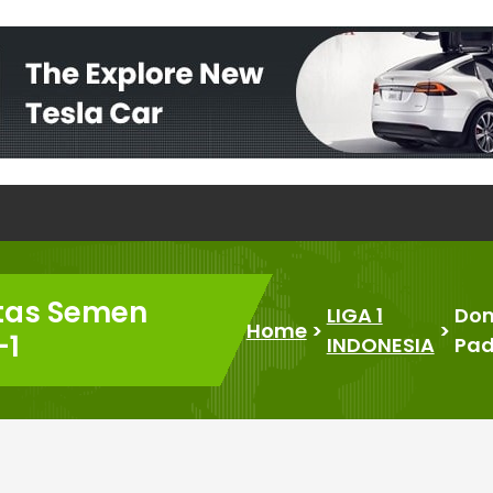
tas Semen
LIGA 1
Dom
Home
>
>
-1
INDONESIA
Pad