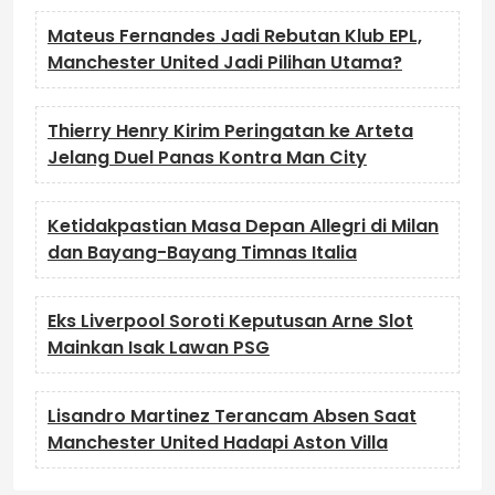
Mateus Fernandes Jadi Rebutan Klub EPL,
Manchester United Jadi Pilihan Utama?
Thierry Henry Kirim Peringatan ke Arteta
Jelang Duel Panas Kontra Man City
Ketidakpastian Masa Depan Allegri di Milan
dan Bayang-Bayang Timnas Italia
Eks Liverpool Soroti Keputusan Arne Slot
Mainkan Isak Lawan PSG
Lisandro Martinez Terancam Absen Saat
Manchester United Hadapi Aston Villa