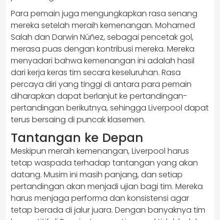
Para pemain juga mengungkapkan rasa senang
mereka setelah meraih kemenangan. Mohamed
Salah dan Darwin Núñez, sebagai pencetak gol,
merasa puas dengan kontribusi mereka. Mereka
menyadari bahwa kemenangan ini adalah hasil
dari kerja keras tim secara keseluruhan. Rasa
percaya diri yang tinggi di antara para pemain
diharapkan dapat berlanjut ke pertandingan-
pertandingan berikutnya, sehingga Liverpool dapat
terus bersaing di puncak klasemen.
Tantangan ke Depan
Meskipun meraih kemenangan, Liverpool harus
tetap waspada terhadap tantangan yang akan
datang. Musim ini masih panjang, dan setiap
pertandingan akan menjadi ujian bagi tim. Mereka
harus menjaga performa dan konsistensi agar
tetap berada di jalur juara. Dengan banyaknya tim