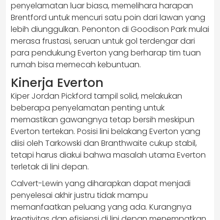
penyelamatan luar biasa, memelihara harapan
Brentford untuk mencuri satu poin dari lawan yang
lebih diunggulkan. Penonton di Goodison Park mulai
merasa frustasi, seruan untuk gol terdengar dari
para pendukung Everton yang berharap tim tuan
rumah bisa memecah kebuntuan.
Kinerja Everton
Kiper Jordan Pickford tampil solid, melakukan
beberapa penyelamatan penting untuk
memastikan gawangnya tetap bersih meskipun
Everton tertekan. Posisi lini belakang Everton yang
diisi oleh Tarkowski dan Branthwaite cukup stabil,
tetapi harus diakui bahwa masalah utama Everton
terletak di lini depan.
Calvert-Lewin yang diharapkan dapat menjadi
penyelesai akhir justru tidak mampu
memanfaatkan peluang yang ada. Kurangnya
kreativitas dan efisiensi di lini depan menempatkan