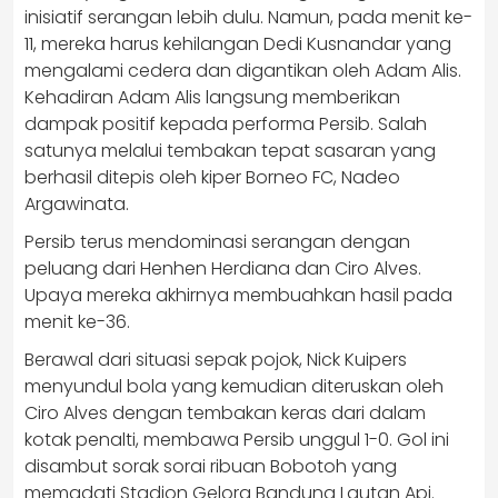
inisiatif serangan lebih dulu. Namun, pada menit ke-
11, mereka harus kehilangan Dedi Kusnandar yang
mengalami cedera dan digantikan oleh Adam Alis.
Kehadiran Adam Alis langsung memberikan
dampak positif kepada performa Persib. Salah
satunya melalui tembakan tepat sasaran yang
berhasil ditepis oleh kiper Borneo FC, Nadeo
Argawinata.
Persib terus mendominasi serangan dengan
peluang dari Henhen Herdiana dan Ciro Alves.
Upaya mereka akhirnya membuahkan hasil pada
menit ke-36.
Berawal dari situasi sepak pojok, Nick Kuipers
menyundul bola yang kemudian diteruskan oleh
Ciro Alves dengan tembakan keras dari dalam
kotak penalti, membawa Persib unggul 1-0. Gol ini
disambut sorak sorai ribuan Bobotoh yang
memadati Stadion Gelora Bandung Lautan Api.