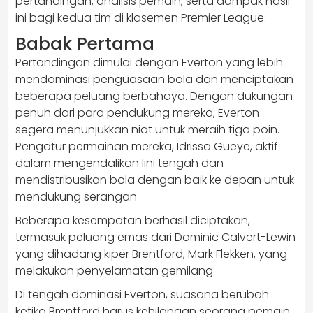
pertandingan, analisis pemain, serta dampak hasil
ini bagi kedua tim di klasemen Premier League.
Babak Pertama
Pertandingan dimulai dengan Everton yang lebih
mendominasi penguasaan bola dan menciptakan
beberapa peluang berbahaya. Dengan dukungan
penuh dari para pendukung mereka, Everton
segera menunjukkan niat untuk meraih tiga poin.
Pengatur permainan mereka, Idrissa Gueye, aktif
dalam mengendalikan lini tengah dan
mendistribusikan bola dengan baik ke depan untuk
mendukung serangan.
Beberapa kesempatan berhasil diciptakan,
termasuk peluang emas dari Dominic Calvert-Lewin
yang dihadang kiper Brentford, Mark Flekken, yang
melakukan penyelamatan gemilang.
Di tengah dominasi Everton, suasana berubah
ketika Brentford harus kehilangan seorang pemain.