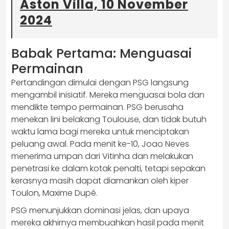
Aston Villa, 10 November
2024
Babak Pertama: Menguasai
Permainan
Pertandingan dimulai dengan PSG langsung
mengambil inisiatif. Mereka menguasai bola dan
mendikte tempo permainan. PSG berusaha
menekan lini belakang Toulouse, dan tidak butuh
waktu lama bagi mereka untuk menciptakan
peluang awal. Pada menit ke-10, Joao Neves
menerima umpan dari Vitinha dan melakukan
penetrasi ke dalam kotak penalti, tetapi sepakan
kerasnya masih dapat diamankan oleh kiper
Toulon, Maxime Dupé.
PSG menunjukkan dominasi jelas, dan upaya
mereka akhirnya membuahkan hasil pada menit