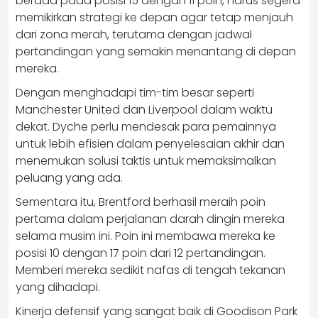
berada pada posisi 15 dengan 11 poin, harus segera
memikirkan strategi ke depan agar tetap menjauh
dari zona merah, terutama dengan jadwal
pertandingan yang semakin menantang di depan
mereka.
Dengan menghadapi tim-tim besar seperti
Manchester United dan Liverpool dalam waktu
dekat. Dyche perlu mendesak para pemainnya
untuk lebih efisien dalam penyelesaian akhir dan
menemukan solusi taktis untuk memaksimalkan
peluang yang ada.
Sementara itu, Brentford berhasil meraih poin
pertama dalam perjalanan darah dingin mereka
selama musim ini. Poin ini membawa mereka ke
posisi 10 dengan 17 poin dari 12 pertandingan.
Memberi mereka sedikit nafas di tengah tekanan
yang dihadapi.
Kinerja defensif yang sangat baik di Goodison Park