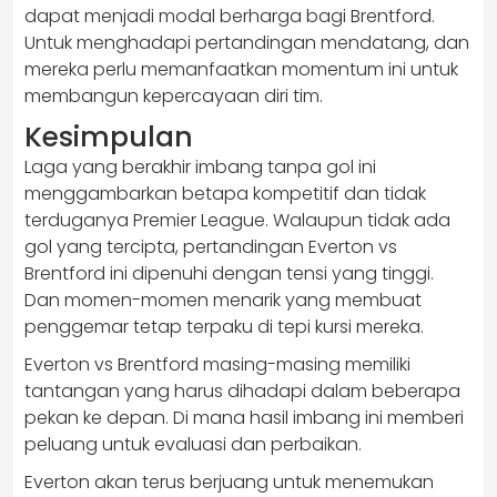
dapat menjadi modal berharga bagi Brentford.
Untuk menghadapi pertandingan mendatang, dan
mereka perlu memanfaatkan momentum ini untuk
membangun kepercayaan diri tim.
Kesimpulan
Laga yang berakhir imbang tanpa gol ini
menggambarkan betapa kompetitif dan tidak
terduganya Premier League. Walaupun tidak ada
gol yang tercipta, pertandingan Everton vs
Brentford ini dipenuhi dengan tensi yang tinggi.
Dan momen-momen menarik yang membuat
penggemar tetap terpaku di tepi kursi mereka.
Everton vs Brentford masing-masing memiliki
tantangan yang harus dihadapi dalam beberapa
pekan ke depan. Di mana hasil imbang ini memberi
peluang untuk evaluasi dan perbaikan.
Everton akan terus berjuang untuk menemukan